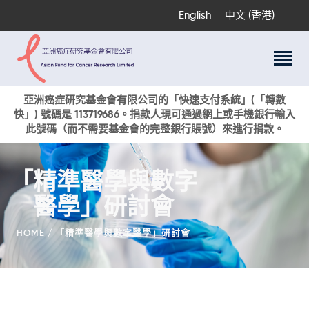
English
中文 (香港)
關於我們
亞洲癌症研究基金會有限公司的「快速支付系統」(「轉數
快」) 號碼是 113719686。捐款人現可通過網上或手機銀行輸入
科研項目
此號碼（而不需要基金會的完整銀行賬號）來進行捐款。
癌症資訊
活動與獎項
「精準醫學與數字
新聞
醫學」研討會
捐款支持
現在捐贈
HOME
「精準醫學與數字醫學」研討會