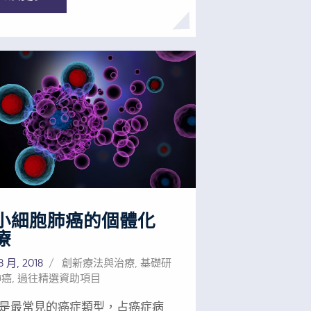
生物學的方法。在「WE」醫學的
中，YIV-906可以成為一種新型合
合治療策略的重要組成部分，提
應率和改善患者的生活質量，有
意義。 我們需要您的幫助
為拯救生命的癌症治療帶來希望
AFCR的支持將幫助科學家和研究
開發出全面、系統的癌症治療方
用於癌症診斷、治療甚至預防。
向本基金會捐贈時，您也在幫助
拯救生命、消除全球癌症負擔的
。
小細胞肺癌的個體化
療
8 月, 2018
創新療法與治療
,
基礎研
肺癌
,
過往精選資助項目
是最常見的癌症類型，占癌症病