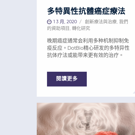
可延長患者生存期。然而，檢查點抑
制劑新型療法會使患者的免疫系統對
多特異性抗體癌症療法
自身產生反應，由此導致的自身免疫
1 3 月, 2020
創新療法與治療
,
我們
性疾病限制了該療法的有效性。 解決
的資助項目
,
轉化研究
方案 ——胃腸道癌症創新免疫療法 鑑
於最近免疫療法在治療某些癌症方面
晚期癌症通常会利用多种机制抑制免
取得的成功，亞洲癌症研究基金會
疫反应。DotBio精心研发的多特异性
（AFCR）相信免疫療法也可以造福胃
抗体疗法或能带来更有效的治疗。
腸道癌等實體瘤患者——這也是尚未滿
足的最大臨床需求之一。因此，AFCR
正在資助一種新型多靶向免疫治療平
閱讀更多
台，研發安全有效的胃腸道癌症療
法。 該創新免疫療法主要針對在
50%-95%的胃腸道癌症中大量表達的
生物標誌物CDH17。CDH17的異常表
達可激活胃腸道癌中的若干原癌基因
（致癌基因），而健康細胞中CDH17
含量極少，這使CDH17成為了非常理
想的生物標誌物。 平台中的治療方法