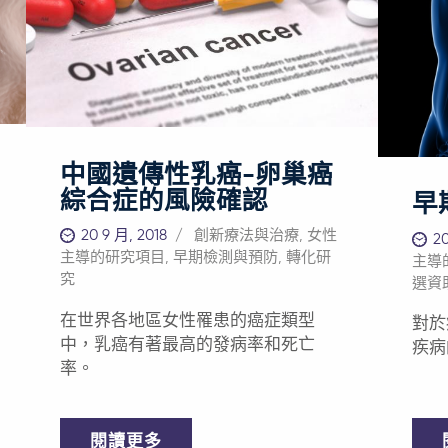
平台
台採
支持是實現這一目標的最佳方式。您
的醫療需求 Privo的首發治療技術能夠
和拯
和生
的每一份捐贈都是在拯救生命。
解決以下多種尚未滿足的醫療需求問
的生命。 臨床研發
基於
題。不過，根據主要意見領袖的建議
臨床
混合
和概念證明，Privo已經開展了數項口
類型
為「WE」
腔鱗狀細胞癌或口腔癌研究。 口腔癌
是否
境中
是一種未得到充分關注的疾病，經常
我們需要
性包
受醫學界忽視，但其在世界上最常見
中國遺傳性乳癌-卵巢癌
癌症治療
療的
及最致命的癌症中位列第六，平均每
綜合症的風險確認
將幫
早
免受治
小時就奪走1個美國人的性命。根據美
有效
——面向
20 9 月, 2018
創新療法與治療
,
女性
國口腔癌基金會的數據，2020年，約
20
癌等
年，
主導的研究項目
,
早期檢測與預防
,
轉化研
主導
5萬名美國人確診為口腔癌和口咽癌，
癌。
帶乙
究
選資
導致9700人死亡；且由於口腔人乳頭
各地
美國
瘤病毒（HPV）的感染率持續上升，
症」這
在世界各地區女性罹患的癌症類型
對於
台灣
口腔癌患病人數在各類人群中均在增
的支
中，乳癌有著最高的發病率和死亡
疾病
醫院
加。根據美國國家癌症研究所的「癌
您的
率。
大學
症監測、流行病學和結果數據庫」
癌症的影響 —
（SEER）數據庫，局部或區域口腔癌
症綜合療法 
患者佔新增確診病例的81%。口腔癌的
閱讀更多
靠攏