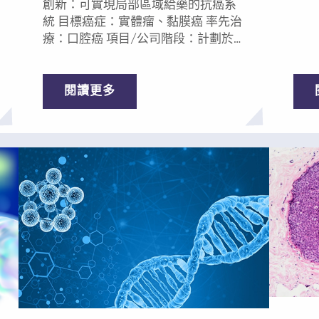
藥物在進入體內時，四周有一層化學
創新：可實現局部區域給藥的抗癌系
和全
靶向
外殼保護。當其抵達腫瘤部位時，癌
統 目標癌症：實體瘤、黏膜癌 率先治
者總
中，
細胞獨有的信號將觸發其釋放活性藥
療：口腔癌 項目/公司階段：計劃於
解決
型，
物。 因體內健康組織不具備觸發其釋
2021年進行III期人體試驗 商機 Privo科
腫瘤的
第二
放的信號，前藥便不會作為活性藥物
技公司致力於研發程序化釋放工具
究基
索拉
釋放，從而使治療具有耐受性良好且
（PRV）技術，旨在改變腫瘤治療的
閱讀更多
具前
期為
無毒的特點。 在複雜的癌症模型中，
範式。Privo的平台技術已衍生出兩個
持推
者出
免疫療法、靶向療法及其它前藥介導
產品——PRV111和PRV211。PRV111是一
的新
三分
治療方法表現出優於標準治療的效
種納米工程療法，主要治療侵襲性局
藥系
出現永久
果。藥物遞送平台可以遞送藥物組
部區域可及的黏膜癌/高危異常增生，
物、
在努
合，比目前使用的传统给药方法具有
PRV211則是針對各類實體瘤的術中療
可直
他新
更大功效。 對癌症的影響 ——克服當
法。利用PRV111治療頭頸部鱗狀細胞
確保
全性不佳。 
前主要療法的受限性及低耐受性 許多
癌的I / II期臨床試驗表明，該公司的治
送，
裏？
迫切需要治療的癌症患者還表現有其
療技術是安全有效的局部區域化療及
重毒性。 該系統
金會
它併發症，由於毒副作用等安全問
免疫療法。 PRV系統可通過控釋和局
部，
代化
題，這些併發症限制了患者接受標準
部區域給藥提高多種藥物的療效和安
引發
AF
治療或領先療法的選擇。因局部和全
全性。Privo已開發出若干類PRV衍生
前區
的開
身毒性，已展開治療的患者無法繼續
產品，包含蛋白質、生物製劑、核苷
從而
質構
治療，不得不終止。早期癌症患者延
酸和小分子。這些基於PRV技術的產