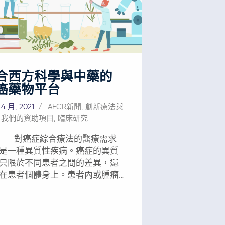
別增加了280.0%和79.7%；死亡人
死亡率分別上升196.8%和29.0%。
港，它是男性第10大死因。 口腔
主要致癌因素是吸煙和飲酒。尤
在一些亞洲國家，嚼檳榔也是一
要发病原因。由於口腔人乳頭瘤
合西方科學與中藥的
（HPV）的感染率持續上升，口
癌藥物平台
患病人數在各類人群中均在增
不幸的是，口腔癌通常在擴散至
 4 月, 2021
AFCR新聞
,
創新療法與
淋巴結後才被發現，這個階段的
,
我們的資助項目
,
臨床研究
明顯比癌細胞只停留在局部口腔
。 手術和放射治療是口腔
 ——對癌症綜合療法的醫療需求
標準治療方法，但會嚴重損害患
是一種異質性疾病。癌症的異質
話、吞咽和咀嚼的能力。由此帶
只限於不同患者之間的差異，還
疤痕、嚴重不適、生活質量下降
在患者個體身上。患者內或腫瘤
會孤立使口腔癌患者群體的自殺
異質性給癌症治療帶來了巨大的
所有癌症之首。經過普通治療
針對體內某一
口腔癌復發的幾率很高。儘管近
或基因家族的單一化學藥物的有
醫學影像、外科手術、放射治療
癌（HCC）的