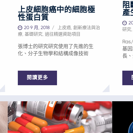
手術
物。 西方醫學 強調微觀層面，通常
遲治療，意味着腫瘤情況可能進一步
阻
品能夠通過局部應用於腫瘤或術後切
於口
用化
上皮細胞癌中的細胞極
惡化甚至危及生命。而藉助上述創新
除區域來治療多種惡性腫瘤，降低微
產
如宮
中重
性蛋白質
性前藥遞送平台，可將高活性藥物遞
轉移和癌症復發的幾率。其中，Privo
療環
常的
20
送至患者腫瘤部位，具有耐受性良好
的核心產品PRV111和PRV211是效力強
20 9 月, 2018
上皮癌
,
創新療法與治
率。 該技術的另一個版本可在術後
研究
使用
且易於給藥的優點。 亞洲癌症研究基
勁的局部區域抗癌療法。 在Privo進行
療
,
基礎研究
,
過往精選資助項目
於腫
抗藥
金會支持這一平台的研發，相信其能
的口腔和嘴唇鱗狀細胞癌I / II期安全性
Ra
物，
的問題。 東方醫
夠為許多癌症患者提供安全有效的治
張博士的研究研究使用了先進的生
和有效性研究中，PRV111表現出令人
基因
進一步
史，
療。若沒有這一平台，不少患者便失
化、分子生物學和結構成像技術
矚目的效果，實現了所有主要和次要
長、
——
最先
去了這一可能性。藉助此平台，患者
終點目標，包括能夠在一周內將腫瘤
該技
一。
能夠擁有更多有效的治療選擇，以進
體積減小70%以上。基於該療法的安
驗中
綜合
行早期干預，從而極大提高拯救生命
全性和有效性，Privo正準備利用
閱讀更多
為8
不同的
的可能性。 我們需要您的幫助 ——為
PRV111和PRV211開展兩項不同的全球III
高濃
微觀
拯救生命的癌症治療帶來希望 支持亞
期研究。一項研究針對舌癌，另一項
或不
物學
洲癌症研究基金會，助力科學家研究
則針對高危口腔異常增生。Privo計劃
的安全
答案
安全有效的新療法，為癌症患者提供
在2021年底之前啟動上述兩項研究。
展I
過十
更多治療選擇。您的支持，是在澆灌
由於70%至85%的患者對免疫療法鮮有
大型
床試
一個美好願景：提高亞洲及世界各地
反應，除了單獨使用的標準療法外，
治療
一線
癌症患者對當前及未來治療的耐受
Privo還計劃將其產品與免疫療法結合
用於
病毒的
性，拯救他們的生命。 對本基金會的
起來，改善免疫療法的效果。 未滿足