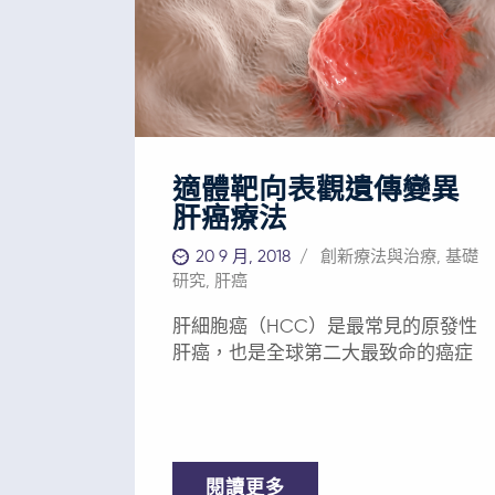
之一是靶向兩種抗原或蛋白質的雙特
異性抗體，其針對免疫系統戰鬥細胞T
細胞上的CDH17和CD3標誌物，在T細
胞和腫瘤細胞之間形成連接，使T細胞
發揮對腫瘤細胞的正常殺傷功能。 這
種與免疫系統結合的新型療法可以為
胃腸道癌症患者提供更安全、更有針
適體靶向表觀遺傳變異
對性的免疫治療方案。 對癌症的影響
肝癌療法
——獨一無二的胃腸道癌症療法 亞洲
和世界各地的胃腸道癌症負擔已成為
20 9 月, 2018
創新療法與治療
,
基礎
主要的健康危機，需要大家攜手研發
研究
,
肝癌
全新療法。免疫療法成功延長了其他
肝細胞癌（HCC）是最常見的原發性
幾種癌症患者的生存期，而AFCR相信
肝癌，也是全球第二大最致命的癌症
其能成為有效、安全的胃腸道癌症療
法。 雙特異性抗體這一解決方案利用
免疫療法填補了目前胃腸道癌症患者
治療的空白。該治療平台搭載的技術
十分重要，可以挽救亞洲和其他地區
閱讀更多
數百萬癌症患者的生命。 臨床開發計