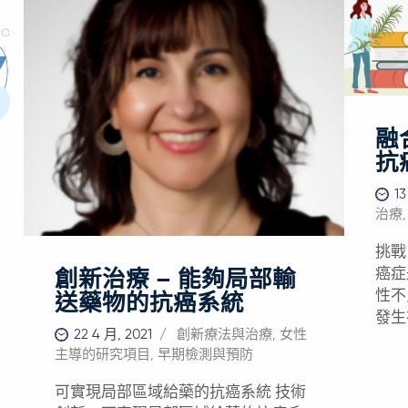
率分
全周期治療。 此外，對於前列腺癌、
數和
乳腺癌、結腸癌等無症狀癌症患者，
在香
在初始檢測階段，醫生和患者均避免
癌的
採用一些高效療法，因其副作用往往
其是
比疾病本身更嚴重。但若未及時採取
個主
治療，早期癌症將可能進一步惡化，
融
病毒
甚至威脅生命。 解決方案 ——革新性
抗
腔癌
的藥物遞送系統可帶來最佳治療效果
加。
亞洲癌症研究基金會 (AFCR) 致力於為
13
頸部
癌症患者提供最佳治療機會並取得良
治療
預後
好預後。當前，AFCR正在支持研發一
區域時更差
挑戰
種新型的藥物遞送平台，以顯著提高
癌的
癌症
創新治療 – 能夠局部輸
小分子藥物和免疫療法在實體腫瘤和
者說
性不
送藥物的抗癌系統
血癌複雜實驗室模型中的耐受性及療
來的
發生
效。 這一創新平台專注於化學合成一
和社
22 4 月, 2021
創新療法與治療
,
女性
內的
種稱為「前藥」的非活性藥物。一旦
主導的研究項目
,
早期檢測與預防
率居
挑戰。 其複雜性限制了
進入腫瘤部位，這些藥物就會成為能
後，
通路
夠殺死癌細胞的「活性藥物」。這一
可實現局部區域給藥的抗癌系統 技術
年來
效性。 例如，在肝細胞