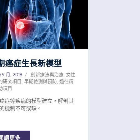
提供的療法影響重大，可以改善
用嚴格的現代人類藥物驗證原則
救亞洲和世界各地許多癌症患者
物信息學學習傳統藥物，並通過
計劃 ：後期計劃的
機制的質量控制生產一致的複雜
研究將評估這一平台技術對不同
物。這種東西方醫學的融合被稱
實體腫瘤的療效，並研究該技術
醫學。 YIV-906在腫瘤微環
能提高癌症對免疫治療的反應。
具有多靶點協同作用機制，其特
您的幫助 ——為拯救生命的
括： 1) 增強免疫治療、化療和放
帶來希望 您對AFCR的支持
抗腫瘤活性； 2) 保護胃腸道組織
助科學家進一步研發和推進經濟
期癌症生長新模型
療的嚴重副作用。 臨床試驗
的全新給藥系統，用於治療口腔
更多亞洲患者 在2020年下半
 9 月, 2018
創新療法與治療
,
女性
頭頸癌和許多其他類型的實體
8個臨床試驗站點已經開始招募攜
的研究項目
,
早期檢測與預防
,
過往精
您對本基金會的捐贈也將讓世界
肝病毒的肝細胞癌患者，包括：
助項目
的患者不再生活在「您得了癌
三個站點；香港（瑪麗醫院）；
句話的恐懼之中。 對本基金會
癌症等疾病的模型建立，解剖其
的四家醫院（台南國立成功大學
持是實現這一目標的最佳方式。
的機制不可或缺。
、台北市立萬芳醫院、台北醫學
每一份捐贈都是在拯救生命。
雙河醫院、台北榮民總醫院)。 對
—「WE」醫學帶來的癌
東西方醫學正在朝着相互
閱讀更多
的方向發展，它們的融合吸收了