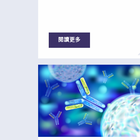
數在所有癌症中分別位居第二、第
三、第四、第六和第七。 2020年，胃
癌、胰腺癌和結腸癌死亡人數共佔全
球癌症死亡總人數的22%，確診病例
數佔所有癌症病例的18%。在中國，死
閱讀更多
於胃癌、食道癌和肝癌的人數約佔這
些癌症全球死亡人數的一半。在韓
國，結直腸癌和胃癌占癌症病例總數
的25%。在日本最常見的6種癌症中，
有3種是胃腸道癌症。 除結直腸癌
外，胃腸道癌很少在早期階段確診，
而早期階段的癌症更容易治癒。 胃癌
和大多數胃腸道癌都是在癌症擴散到
身體的其他部位時才確診。一旦癌細
胞擴散，手術、化療、放療和輔助治
療的效果非常有限。只有不到5%的患
者在確診胃癌和肝癌晚期後可以存活5
年。 通過免疫療法治療某些實體癌後