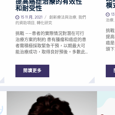
提高癌症治療的有效性
模
和耐受性
13
15 11 月, 2021
創新療法與治療
,
我們
治療
的資助項目
,
轉化研究
挑戰
挑戰 ——患者的實際情況對潛在可行
提高
治療方案的制約 患有腫瘤和癌症的患
癌是
者需積極採取緊急干預，以期最大可
頭下
能治療成功，取得良好預後。多數此
咽（
類患者常伴隨有其它潛在病症，使得
是其
治療決策複雜化，並且可能加重癌症
的疾
治療產生的毒副作用。 年長患者、免
閱讀更多
世界
疫缺陷患者及難治性患者亦會出現包
第六
含體質明顯下降在內的併發症。 出於
但仍
耐受性、安全性和毒性等方面的考
亡。 全球每年新診斷出60萬例口腔
慮，這些情況往往限制了對潛在可行
狀細
治療方案的選擇。此外，某些患者即
中4
便能夠展開治療，亦有可能因治療對
至2
身體局部或全身產生毒性而無法完成