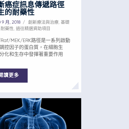
。這一微型給藥系統還可直接用
利
斷癌症訊息傳遞路徑
腔腫瘤（或其他可給藥的腫瘤，
學藥物靶向癌細胞異常生長路徑
生的耐藥性
頸癌）在主要治療前的新輔助治
要的特定靶點。靶點也可能在正
境，減少復發和動毀容手術的幾
身體功能中發揮重要作用，長期
 9 月, 2018
創新療法與治療
,
基礎
用
,
耐藥性
,
過往精選資助項目
強效化學藥物通常會導致毒性。
瘤部位和淋巴結，遞送高劑量藥
性或耐藥性也是靶向治療中常見
s/Raf/MEK/ERK路徑是一系列啟動
有效消滅殘留的癌細胞，防止其
學 具有幾千年的歷
調控因子的蛋白質，在細胞生
增殖或擴散。 對癌症的影響
其中就包括草本藥物，而中醫是
分化和生存中發揮著重要作用
開展口腔癌新型療法III期臨床試驗
進、最講究循證的東方醫學之
術的術前版本已在I期和II期臨床試
東方醫學的原理強調宏觀層面和
用於治療口腔癌患者。總有效率
治療，要求多種化學物質作用於
閱讀更多
7%，腫瘤體積減小超過70% 。藥物
目標或器官。 因此，將病人的
度停留在局部環境，無嚴重毒性
環境和宏觀環境相結合的系統生
良事件報告，證明了該給藥系統
方法應該整合到未來的藥 物中。
性和耐受性。 目前正在計劃開
 ——中西醫交匯的「WE」醫學 經
II期臨床試驗，即獲得批准前的末期
年的研究，科學家目前正開展臨
試驗。試驗將利用上述兩種技術
驗，使用草本抗癌藥物YIV-906與
口腔鱗狀細胞癌。術前技術也將
藥物索拉非尼聯合治療攜帶乙肝
治療高危的口腔癌前期。該治療
肝細胞癌患者。 該藥物研發平