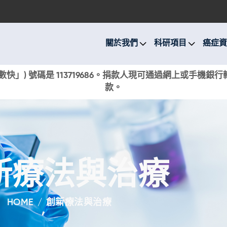
關於我們
科研項目
關於我們
科研項目
癌症資
癌症資訊
快」) 號碼是 113719686。捐款人現可通過網上或手機
款。
活動與獎項
新聞
捐款支持
新療法與治療
現在捐贈
HOME
創新療法與治療