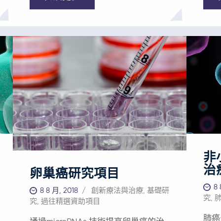
標準療法如手術治療或放療會嚴重損
系統
害患者說話、咀嚼和吞咽的能力。由
應用
此帶來的疤痕、嚴重不適、生活質量
理聯
下降和社會孤立使口腔癌患者群體的
高反
自殺率居所有癌症之首。儘管近年來
着非凡的
醫學影像、外科手術、放射治療和全
——
身治療均取得進展，但口腔癌患者總
您對
生存率在過去十年僅提高了5%。 總體
團隊
來說，Privo的首發產品可以滿足腫瘤
法，
學領域部分尚未得到滿足的需求。
當您
PRV111局部系統： 防止原位癌/高危異
實現
常增生的惡化：PRV111或能防止可及
願景
的高危病變惡化成侵襲性癌症，還能
非
避免毀容手術的發生或減少手術需
治
要，而手術會破壞口腔的形態和功
卵巢癌研究項目
能。 案例包括高危口腔和宮頸異常增
8 
8 8 月, 2018
創新療法與治療
,
基礎研
生。 治療侵襲性局部區域可及腫瘤：
究
,
究
,
過往精選資助項目
黏膜及皮膚腫瘤等癌症可採用PRV111
局部治療。PRV111局部系統可用於新
肺癌