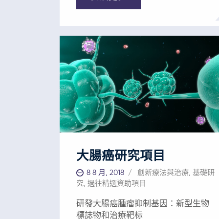
劃：目前正計劃進行首次臨床研究，
評估癌症患者治療的安全性和有效
性。 我們需要您的幫助 ——為拯救生
命的癌症治療帶來希望 您對AFCR的
支持將幫助科學家研發經濟有效的全
新胃腸道癌免疫療法。您對本基金會
的捐贈也將讓世界各地的患者不再生
活在「你得了癌症」這句話的恐懼之
中。 對本基金會的支持是實現這一目
標的最佳方式。您的每一份捐贈都是
在拯救生命。
大腸癌研究項目
8 8 月, 2018
創新療法與治療
,
基礎研
究
,
過往精選資助項目
研發大腸癌腫瘤抑制基因：新型生物
標誌物和治療靶标