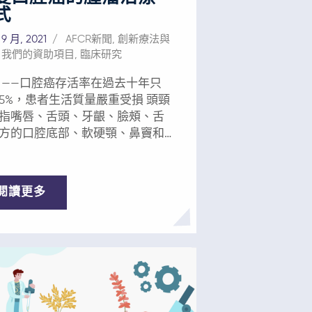
式
 9 月, 2021
AFCR新聞
,
創新療法與
,
我們的資助項目
,
臨床研究
 ——口腔癌存活率在過去十年只
5%，患者生活質量嚴重受損 頭頸
指嘴唇、舌頭、牙齦、臉頰、舌
方的口腔底部、軟硬顎、鼻竇和
喉嚨）等部位發生癌變，口腔癌
中一種。這是一種醫療服務不足
病，經常受醫學界忽視，但其在
閱讀更多
上最常見及最致命的癌症中位列
。 儘管口腔癌的管理有所進展，
有50%的患者在診斷後5年內死
鱗
胞癌（口腔癌的主要類型），其
萬例來自中國。僅在中國，1990年
017年，口腔癌新發病例數和發病