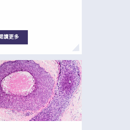
身治療均取得進展，但口腔癌患
治療中就出現了上述問題。其
生存率在過去十年僅提高了5%。
肝細胞癌是亞洲最常見的肝癌類
方案 ——直接將抗癌藥物遞送至
同時在亞洲最致命的癌症中位列
創新納米工程技術 亞洲癌症研
：在接受全球一線肝癌治療藥物
金會（AFCR）致力於資助研發最
非尼治療後，患者的中位總生存
閱讀更多
景的救命療法。我們現正大力支
10.2個月。不幸的是，有80%的患
進一種能夠挽救口腔癌患者生命
現嚴重不良反應，並可導致超過
型給藥系統。這一獨特的工程給
之一的患者停止治療，11%的患者
統只有硬幣大小，內含化療藥
性停藥。 癌症研究人員一直
生物製劑和其他微型治療藥物，
力解決這一問題，近年來也有其
 接置於腫瘤部位。這種新型系統
療法問世，但反應率、療效和安
了高劑量藥物的靶向和及時遞
解決方案 解決方案在哪
使患者免遭抗癌藥物對身體的嚴
早在十多年前，亞洲癌症研究基
的術前版本可用於局
（AFCR）就做出了支持中醫藥現
迅速殺死癌細胞，縮小腫瘤，並
的方向性決策。自2010年以來，
強大的免疫反應。它也可用於癌
CR一直支持以中西醫學融合為基礎
域，防止細胞成為侵襲性癌症，
創性新範式，研發由多種化學物
避免或減少破壞器官功能的毀容
成且能針對多種疾病的草本藥