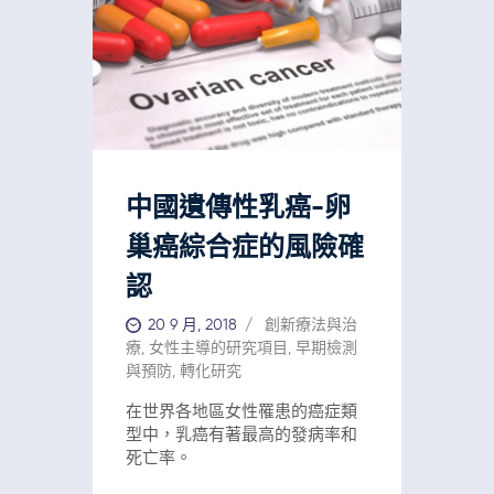
中國遺傳性乳癌-卵
巢癌綜合症的風險確
認
20 9 月, 2018
創新療法與治
療
,
女性主導的研究項目
,
早期檢測
與預防
,
轉化研究
在世界各地區女性罹患的癌症類
型中，乳癌有著最高的發病率和
死亡率。