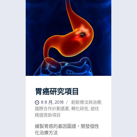
胃癌研究項目
8 8 月, 2018
創新療法與治療
,
國際合作計劃遺產
,
轉化研究
,
過往
精選資助項目
繪製胃癌的基因圖譜，開發個性
化治療方法