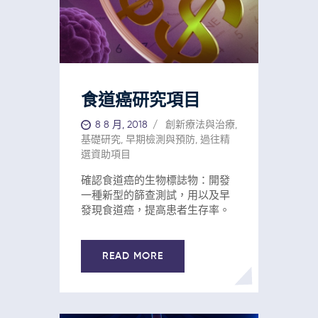
食道癌研究項目
8 8 月, 2018
創新療法與治療
,
基礎研究
,
早期檢測與預防
,
過往精
選資助項目
確認食道癌的生物標誌物：開發
一種新型的篩查測試，用以及早
發現食道癌，提高患者生存率。
READ MORE