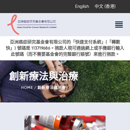
English
中文 (香港)
關於我們
亞洲癌症研究基金會有限公司的「快速支付系統」(「轉數
快」) 號碼是 113719686。捐款人現可通過網上或手機銀行輸入
科研項目
此號碼（而不需要基金會的完整銀行賬號）來進行捐款。
癌症資訊
活動與獎項
創新療法與治療
新聞
捐款支持
HOME
創新療法與治療
現在捐贈