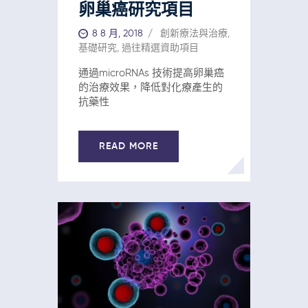
卵巢癌研究項目
8 8 月, 2018
創新療法與治療
,
基礎研究
,
過往精選資助項目
通過microRNAs 技術提高卵巢癌
的治療效果，降低對化療產生的
抗藥性
READ MORE