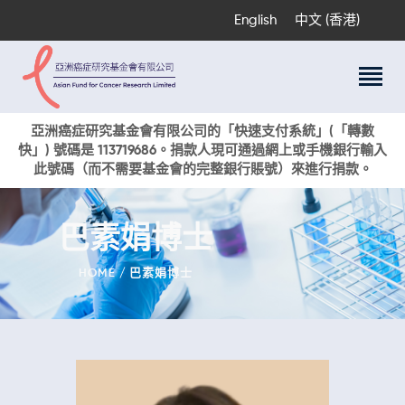
English
中文 (香港)
關於我們
亞洲癌症研究基金會有限公司的「快速支付系統」(「轉數
快」) 號碼是 113719686。捐款人現可通過網上或手機銀行輸入
科研項目
此號碼（而不需要基金會的完整銀行賬號）來進行捐款。
癌症資訊
活動與獎項
巴素娟博士
新聞
捐款支持
HOME
巴素娟博士
現在捐贈