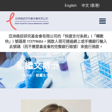
English
中文 (香港)
關於我們
亞洲癌症研究基金會有限公司的「快速支付系統」(「轉數
快」) 號碼是 113719686。捐款人現可通過網上或手機銀行輸入
科研項目
此號碼（而不需要基金會的完整銀行賬號）來進行捐款。
癌症資訊
活動與獎項
蔡繼文博士
新聞
捐款支持
HOME
蔡繼文博士
現在捐贈