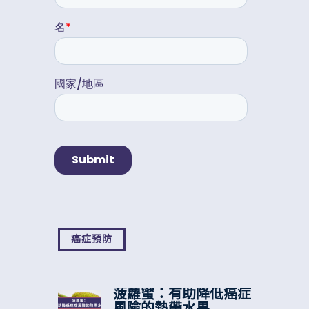
癌症預防
菠蘿蜜：有助降低癌症