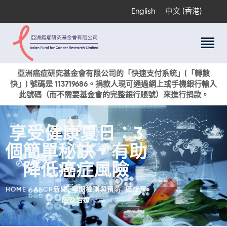
English
中文 (香港)
關於我們
亞洲癌症研究基金會有限公司的「快速支付系統」(「轉數
快」) 號碼是 113719686。捐款人現可通過網上或手機銀行輸入
科研項目
此號碼（而不需要基金會的完整銀行賬號）來進行捐款。
癌症資訊
活動與獎項
享受健康夏日：3
新聞
個簡單秘訣，有助
捐款支持
現在捐贈
降低癌症風險
HOME
AFCR新聞
,
早期檢測與預防
,
癌症預
防及治療