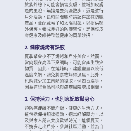
於紫外線下可能會損害皮膚，並增加皮膚
癌的風險。無論是去海邊散步，還是進行
戶外活動，長時間曝曬時請記得塗抹防曬
產品，並配戴帽子和太陽眼鏡，以提供額
外保護。養成良好的防曬習慣，是保護皮
膚健康及維持整體健康的簡單妙招。
2. 健康燒烤有訣竅
夏季聚會少不了燒烤和戶外美食。然而，
當肉類在高溫下烹調時，可能會產生致癌
物質。因此，在燒烤時，建議盡量以較低
溫度烹調，避免將食物烤得過焦。此外，
也應減少加工肉類的攝取，例如香腸等，
因為這些食品可能與癌症風險增加相關。
3. 保持活力，也別忘記放鬆身心
預防癌症離不開均衡、健康的生活方式。
這包括保持規律運動、適當紓解壓力，以
及與家人朋友共度歡樂時光。這個夏天，
不妨多走出戶外、參與社區活動，並為自