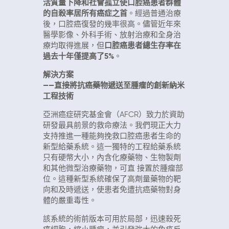
活質量下降和社會孤立使口腔癌患者群體
的自殺率居所有癌症之首
。經過普通治療
後，口腔癌復發的幾率很高。儘管近年來
醫學影像、外科手術、放射治療和全身治
療均取得進展，但
口腔癌患者總生存率在
過去十年僅提高了5%
。
解決方案
——直接將抗癌藥物遞送至腫瘤的創新納米
工程技術
亞洲癌症研究基金會（AFCR）致力於資助
研發最具前景的救命療法。我們現正大力
支持推進一種能夠挽救口腔癌患者生命的
新型給藥系統。這一獨特的工程給藥系統
只有硬幣大小，內含化療藥物、生物製劑
和其他微型治療藥物，可直 接置於腫瘤部
位。這種新型系統確保了高劑量藥物的靶
向和及時遞送，使患者免遭抗癌藥物對身
體的嚴重毒性。
該系統的術前版本可用於局部，迅速殺死