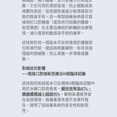
癌細胞，縮小腫瘤，並引發強大的免疫反
應。它也可用於癌前區域，防止細胞成為
侵襲性癌症，從而避免或減少破壞器官功
能的毀容手術。這一微型給藥系統還可直
接用於口腔腫瘤（或其他可給藥的腫瘤，
如宮頸癌）在主要治療前的新輔助治療環
境，減少復發和動毀容手術的幾率。
該技術的另一個版本可在術後用於腫瘤部
位和淋巴結，遞送高劑量藥物，有效消滅
殘留的癌細胞，防止其進一步增殖或擴
散。
對癌症的影響
——開展口腔癌新型療法III期臨床試驗
該技術的術前版本已在I期和II期臨床試驗中
用於治療口腔癌患者。
總有效率為87%，
腫瘤體積減小超過70%
。藥物高濃度停留
在局部環境，無嚴重毒性或不良事件報
告，證明了該給藥系統的安全性和耐受
性。