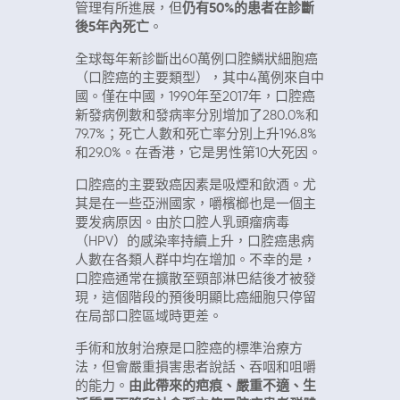
管理有所進展，但
仍有50%的患者在診斷
後5年內死亡
。
全球每年新診斷出60萬例口腔鱗狀細胞癌
（口腔癌的主要類型），其中4萬例來自中
國。僅在中國，1990年至2017年，口腔癌
新發病例數和發病率分別增加了280.0%和
79.7%；死亡人數和死亡率分別上升196.8%
和29.0%。在香港，它是男性第10大死因。
口腔癌的主要致癌因素是吸煙和飲酒。尤
其是在一些亞洲國家，嚼檳榔也是一個主
要发病原因。由於口腔人乳頭瘤病毒
（HPV）的感染率持續上升，口腔癌患病
人數在各類人群中均在增加。不幸的是，
口腔癌通常在擴散至頸部淋巴結後才被發
現，這個階段的預後明顯比癌細胞只停留
在局部口腔區域時更差。
手術和放射治療是口腔癌的標準治療方
法，但會嚴重損害患者說話、吞咽和咀嚼
的能力。
由此帶來的疤痕、嚴重不適、生