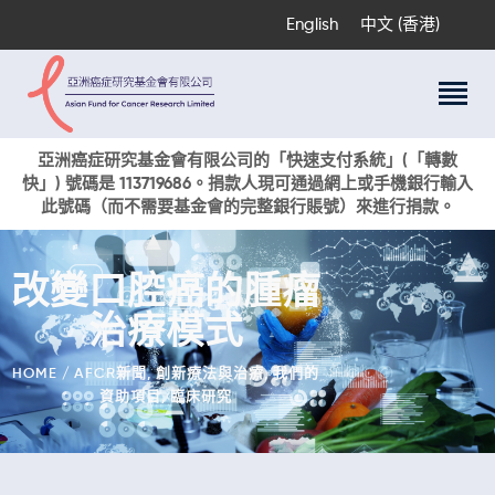
English
中文 (香港)
關於我們
亞洲癌症研究基金會有限公司的「快速支付系統」(「轉數
快」) 號碼是 113719686。捐款人現可通過網上或手機銀行輸入
科研項目
此號碼（而不需要基金會的完整銀行賬號）來進行捐款。
癌症資訊
活動與獎項
改變口腔癌的腫瘤
新聞
治療模式
捐款支持
現在捐贈
HOME
AFCR新聞
,
創新療法與治療
,
我們的
資助項目
,
臨床研究