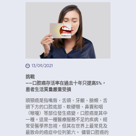
13/09/2021
挑戰
——口腔癌存活率在過去十年只提高5%，
患者生活質量嚴重受損
頭頸癌是指嘴唇、舌頭、牙齦、臉頰、舌
頭下方的口腔底部、軟硬顎、鼻竇和咽
（喉嚨）等部位發生癌變，口腔癌是其中
一種。這是一種醫療服務不足的疾病，經
常受醫學界忽視，但其在世界上最常見及
最致命的癌症中位列第六。 儘管口腔癌的