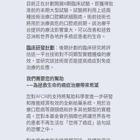
目前正在計劃開展III期臨床試驗，即獲得批
准前的末期大型試驗。試驗將利用上述兩
種技術治療口腔鱗狀細胞癌。術前技術也
將用於治療高危的口腔癌前期。該治療平
台提供的療法影響重大，可以改善和拯救
亞洲和世界各地許多癌症患者的生命。
臨床研發計劃
：後期計劃的臨床研究將評
估這一平台技術對不同類型實體腫瘤的療
效，並研究該技術是否能提高癌症對免疫
治療的反應。
我們需要您的幫助
——為拯救生命的癌症治療帶來希望
您對AFCR的支持將幫助科學家進一步研發
和推進經濟有效的全新給藥系統，用於治
療口腔癌等頭頸癌和許多其他類型的實體
癌。您對本基金會的捐贈也將讓世界各地
的患者不再生活在「您得了癌症」這句話
的恐懼之中。