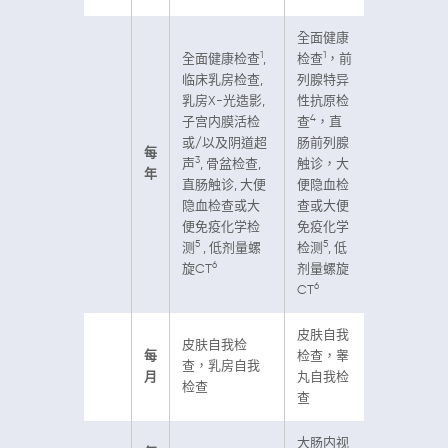
全面健康
1
1
全面健康检查
,
检查
，前
临床乳房检查,
列腺特异
乳房X-光造影,
性抗原检
4
子宫内膜活检
查
，直
或/以及阴道超
肠前列腺
每
3
声
, 骨盆检查,
触诊，大
年
直肠触诊, 大便
便隐血检
隐血检查或大
查或大便
便免疫化学检
免疫化学
5
5
测
, 低剂量螺
检测
, 低
6
旋CT
剂量螺旋
6
CT
皮肤自我
皮肤自我检
每
检查，睾
查，乳房自我
月
丸自我检
检查
查
大肠内视