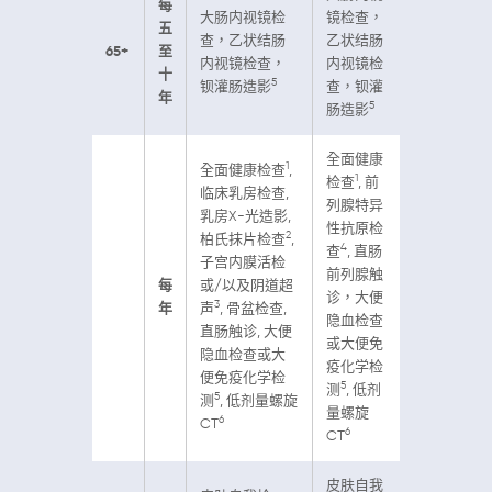
每
大肠内视镜检
镜检查，
五
查，乙状结肠
乙状结肠
65+
至
内视镜检查，
内视镜检
十
5
钡灌肠造影
查，钡灌
年
5
肠造影
全面健康
1
全面健康检查
,
1
检查
, 前
临床乳房检查,
列腺特异
乳房X-光造影,
性抗原检
2
柏氏抹片检查
,
4
查
, 直肠
子宫内膜活检
前列腺触
每
或/以及阴道超
诊，大便
3
年
声
, 骨盆检查,
隐血检查
直肠触诊, 大便
或大便免
隐血检查或大
疫化学检
便免疫化学检
5
测
, 低剂
5
测
, 低剂量螺旋
量螺旋
6
CT
6
CT
皮肤自我