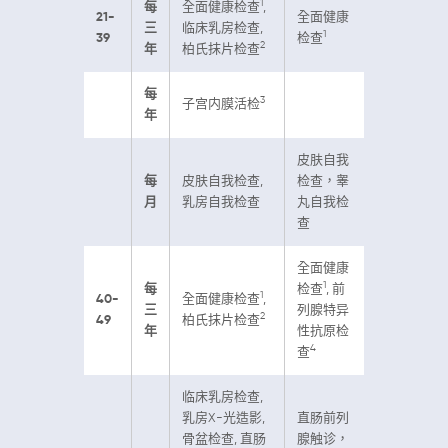
1
每
全面健康检查
,
21-
全面健康
三
临床乳房检查,
1
39
检查
2
年
柏氏抹片检查
每
3
子宫内膜活检
年
皮肤自我
每
皮肤自我检查,
检查，睾
月
乳房自我检查
丸自我检
查
全面健康
1
每
检查
, 前
1
40-
全面健康检查
,
三
列腺特异
2
49
柏氏抹片检查
年
性抗原检
4
查
临床乳房检查,
乳房X-光造影,
直肠前列
骨盆检查, 直肠
腺触诊，