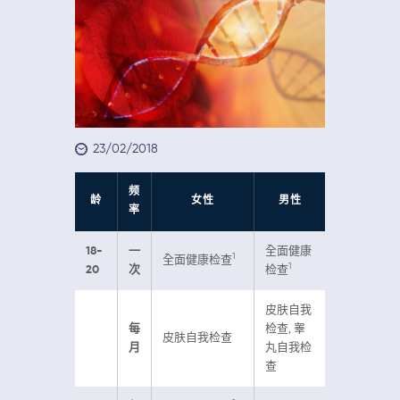
23/02/2018
频
龄
女性
男性
率
18-
一
全面健康
1
全面健康检查
1
20
次
检查
皮肤自我
每
检查, 睾
皮肤自我检查
月
丸自我检
查