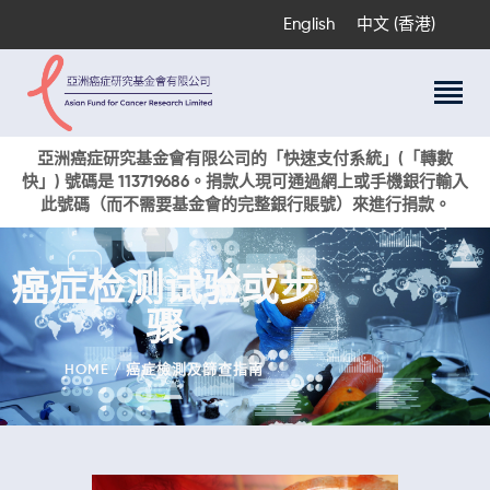
English
中文 (香港)
關於我們
亞洲癌症研究基金會有限公司的「快速支付系統」(「轉數
快」) 號碼是 113719686。捐款人現可通過網上或手機銀行輸入
科研項目
此號碼（而不需要基金會的完整銀行賬號）來進行捐款。
癌症資訊
活動與獎項
癌症检测试验或步
新聞
骤
捐款支持
現在捐贈
HOME
癌症檢測及篩查指南