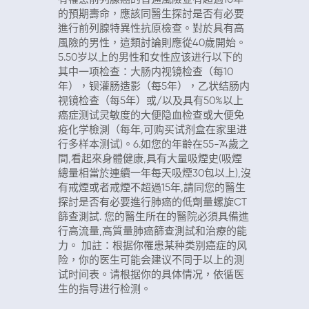
的預期壽命，應該同醫生探討是否有必要
進行前列腺特異性抗原檢查。對於具有高
風險的男性，這類討論則應從40歲開始。
5.50岁以上的男性和女性应该进行以下的
其中一项检查：大肠内视镜检查（每10
年），钡灌肠造影（每5年），乙状结肠内
视镜检查（每5年）或/以及具有50%以上
癌症测试灵敏度的大便隐血检查或大便免
疫化学檢測（每年,可购买试剂盒在家里进
行多样本测试)。6.如您的年齡在55-74歲之
間,看起來身體健康,具有大量吸煙史(吸煙
總量相當於連續一年每天吸煙30包以上),沒
有戒煙或者戒煙不超過15年,請同您的醫生
探討是否有必要進行肺癌的低劑量螺旋CT
篩查測試. 您的醫生所在的醫院必須具備進
行高流量,高質量肺癌篩查測試和治療的能
力。 加註：根据你罹患某种类别癌症的风
险，你的医生可能会建议不同于以上的测
试时间表。请根据你的具体情况，依循医
生的指导进行检测。