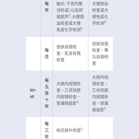
每
触诊, 子宫内膜
大便隐血
年
活检或/以及阴
检查或大
3
道超声
, 大便隐
便免疫化
5
血检查或大便
学检测
5
免疫化学检测
皮肤自我
皮肤自我检
每
检查，睾
查，乳房自我
月
丸自我检
检查
查
大肠内视
每
大肠内视镜检
镜检查，
五
50-
查，乙状结肠
乙状结肠
至
65
内视镜检查，
内视镜检
十
5
钡灌肠造影
查，钡灌
年
5
肠造影
每
2
三
柏氏抹片检查
年