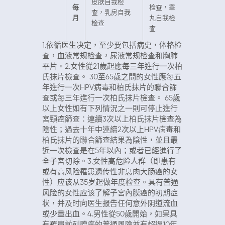
皮肤自我检
每
检查，睾
查，乳房自我
月
丸自我检
检查
查
1.依循医生决定，至少要包括病史，体格检
查，血液常规检查，尿液常规检查和胸肺
平片。2.女性從21歲起應每三年進行一次柏
氏抹片檢查。 30至65歲之間的女性應每五
年進行一次HPV病毒和柏氏抹片的聯合篩
查或每三年進行一次柏氏抹片檢查。 65歲
以上女性如有下列情況之一則可停止進行
宮頸癌篩查：連續3次以上柏氏抹片檢查為
陰性；過去十年中連續2次以上HPV病毒和
柏氏抹片的聯合篩查結果為陰性，並且最
近一次檢查是在5年以內；或者已經進行了
全子宮切除。3.女性高危险人群（即患有
或有高风险罹患遗传性非息肉大肠癌的女
性）应该从35岁起做年度检查。具有普通
风险的女性应该了解子宮內膜癌的初期症
状，并及时向医生报告任何意外阴道流血
或少量出血。4.男性從50歲開始，如果具
有罹患前列腺癌的普通風險並有超過10年