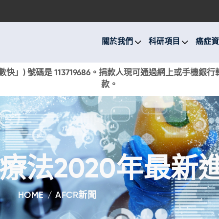
關於我們
科研項目
關於我們
科研項目
癌症資
癌症資訊
快」) 號碼是 113719686。捐款人現可通過網上或手機
款。
活動與獎項
新聞
捐款支持
療法2020年最新
現在捐贈
HOME
AFCR新聞