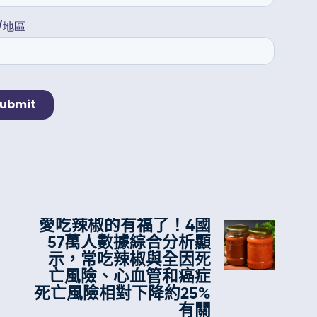
愛吃辣椒的有福了！4國
57萬人數據綜合分析顯
示，常吃辣椒與全因死
亡風險、心血管和癌症
死亡風險相對下降約25%
有關