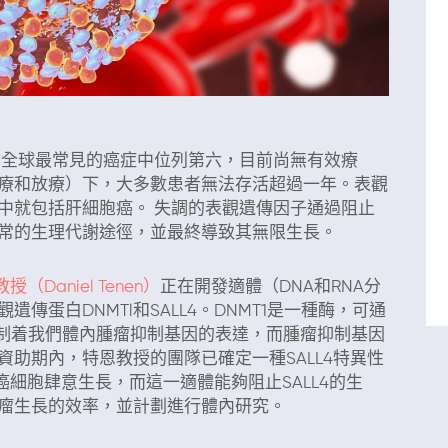
在全球最常見的癌症中位列第六，目前尚無有效療
療和放療）下，大多數患者無法存活超過一年。表觀
中就包括肝細胞癌。 失調的表觀遺傳因子通過阻止
常的生理代謝途徑，並最終導致其無限生長。
（Daniel Tenen）
正在開發適體（DNA和RNA分
傳蛋白DNMTl和SALL4。DNMT1是一種酶，可通
則控制着我們體內腫瘤抑制基因的表達，而腫瘤抑制基因
助期內，特恩教授的團隊已確定一種SALL4特異性
癌細胞肆意生長，而這一適體能夠阻止SALL4的生
瘤生長的效率，並計劃進行體內研究。