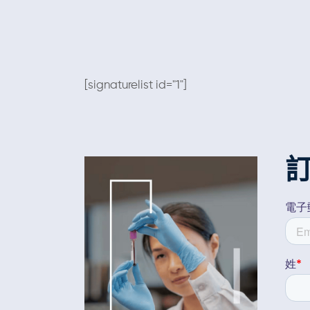
[signaturelist id="1"]