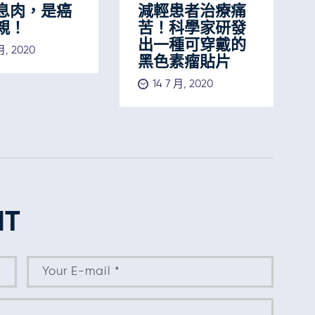
減輕患者治療痛
息肉，是癌
苦！科學家研發
親！
出一種可穿戴的
月, 2020
黑色素瘤貼片
14 7 月, 2020
NT