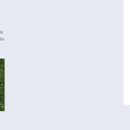
We
le