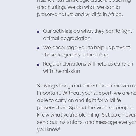
habitat loss and degradation, poaching
and hunting. We do what we can to
preserve nature and wildlife in Africa.
Our activists do what they can to fight
animal degradation
We encourage you to help us prevent
these tragedies in the future
Regular donations will help us carry on
with the mission
Staying strong and united for our mission is
important. Without your support, we are n
able to carry on and fight for wildlife
preservation. Spread the word so people
know what you’re planning. Set up an even
send out invitations, and message everyo
you know!