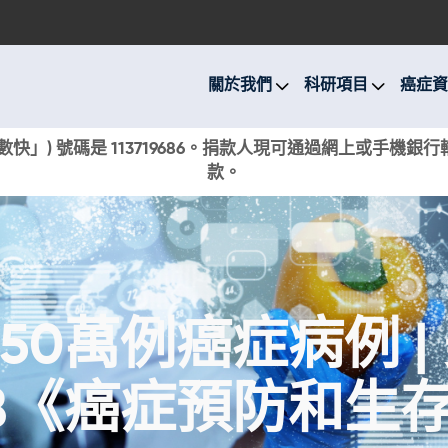
關於我們
科研項目
關於我們
科研項目
癌症資
癌症資訊
快」) 號碼是 113719686。捐款人現可通過網上或手機
款。
活動與獎項
新聞
捐款支持
350萬例癌症病例 |
現在捐贈
18《癌症預防和生