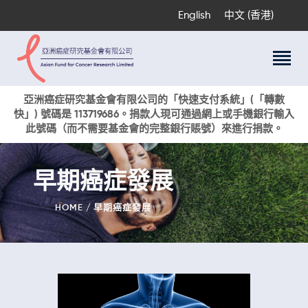
English
中文 (香港)
關於我們
亞洲癌症研究基金會有限公司的「快速支付系統」(「轉數
快」) 號碼是 113719686。捐款人現可通過網上或手機銀行輸入
科研項目
此號碼（而不需要基金會的完整銀行賬號）來進行捐款。
癌症資訊
活動與獎項
早期癌症發展
新聞
捐款支持
HOME
早期癌症發展
現在捐贈