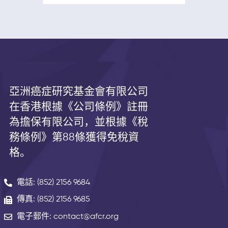
織。使用同樣的方法檢查左側乳
房。將手臂放在穩固的平面上，
用同樣的方法檢查雙側腋下。 如
果您發現乳房的任何改變， 例如
腫脹，變色，或者其他任何異
常，請盡快聯絡醫生進行相關的
專科檢查。乳癌早期檢測是進行
有效治療的關鍵。 了解您的乳
亞洲癌症研究基金會有限公司
房……保護您的健康。 下載乳房自
在香港根據《公司條例》註冊
檢指南以進行常規自檢。
為擔保有限公司，並根據《
稅
務條例》第
88
條獲得免稅資
格。
電話: (852) 2156 9684
傳真: (852) 2156 9685
電子郵件: contact@afcr.org