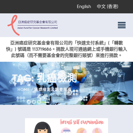
English
中文 (香港)
關於我們
亞洲癌症研究基金會有限公司的「快速支付系統」(「轉數
快」) 號碼是 113719686。捐款人現可通過網上或手機銀行輸入
科研項目
此號碼（而不需要基金會的完整銀行賬號）來進行捐款。
癌症資訊
活動與獎項
TAG: 乳癌檢測
新聞
捐款支持
HOME
癌症檢測及篩查指南
現在捐贈