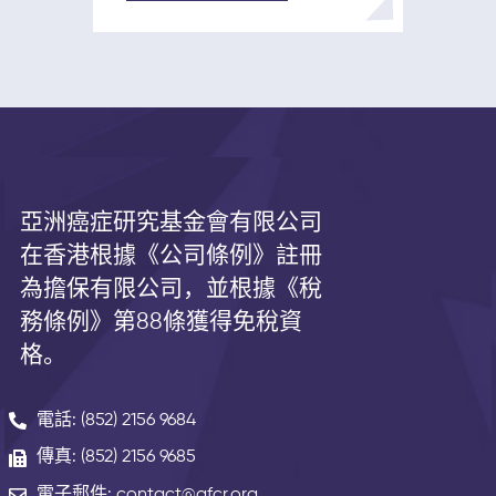
有感覺到腫塊） 皮膚凹陷（有時
看起來像橘子皮） 乳房或乳頭疼
痛 乳頭回縮（向內轉動） 乳頭或
乳房皮膚發紅、乾燥、剝落或增
厚 乳頭溢液（母乳除外） 淋巴
結腫大（有時乳腺癌會擴散到腋
下或鎖骨周圍的淋巴結，並在那
裡引起腫塊或腫脹，甚至在乳房
中的原始腫瘤大到足以感覺到之
亞洲癌症研究基金會有限公司
前。） 乳房上的新腫塊或腫塊
在香港根據《公司條例》註冊
（可以是無痛的、觸痛的、柔軟
的或圓形的）
為擔保有限公司，並根據《
稅
務條例》第
88
條獲得免稅資
格。
電話: (852) 2156 9684
傳真: (852) 2156 9685
電子郵件: contact@afcr.org