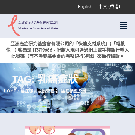
English
中文 (香港)
關於我們
亞洲癌症研究基金會有限公司的「快速支付系統」(「轉數
快」) 號碼是 113719686。捐款人現可通過網上或手機銀行輸入
科研項目
此號碼（而不需要基金會的完整銀行賬號）來進行捐款。
癌症資訊
活動與獎項
TAG: 乳癌症狀
新聞
捐款支持
HOME
癌症檢測及篩查指南
,
癌症類型及科
普
現在捐贈