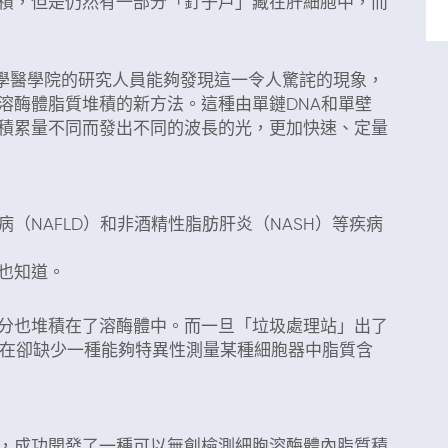
積，但是仍然有一部分「釘子戶」藏在肝細胞中，而
學醫學院的研究人員能夠發現這一令人驚詫的現象，
溶酶體脂質堆積的新方法。這種由單鏈DNA和單壁
積累量不同而發出不同的波長的光，更加快速、定量
（NAFLD）和非酒精性脂肪肝炎（NASH）等疾病
也知道。
分也堆積在了溶酶體中。而一旦「垃圾處理站」出了
現在卻缺少一種能夠特異性測量某種細胞器中脂質含
之后，就是这样获得不同波长的光谱数据的
，成功開發了一種可以無創檢測細胞溶酶體內脂質積