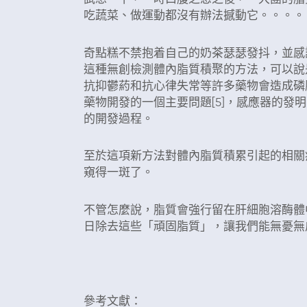
吃蔬菜、做運動都沒有辦法撼動它。。。。
奇點糕不禁抱着自己的奶茶瑟瑟發抖，並感
這種無創檢測體內脂質積聚的方法，可以說
抗抑鬱葯和抗心律失常等許多藥物會造成磷脂
藥物開發的一個主要問題[5]，感應器的發
的開發過程。
至於這項新方法對體內脂質積累引起的相關
窺得一斑了。
不管怎麼說，脂質會強行留在肝細胞溶酶體
日除去這些「頑固脂質」，讓我們能無憂無
參考文獻：