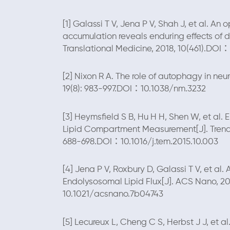
[1] Galassi T V, Jena P V, Shah J, et al. An
accumulation reveals enduring effects of 
Translational Medicine, 2018, 10(461).DOI
[2] Nixon R A. The role of autophagy in ne
19(8): 983-997.DOI：10.1038/nm.3232
[3] Heymsfield S B, Hu H H, Shen W, et al.
Lipid Compartment Measurement[J]. Trends
688-698.DOI：10.1016/j.tem.2015.10.003
[4] Jena P V, Roxbury D, Galassi T V, et 
Endolysosomal Lipid Flux[J]. ACS Nano, 20
10.1021/acsnano.7b04743
[5] Lecureux L, Cheng C S, Herbst J J, et al