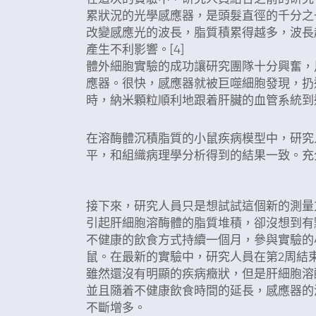
累狀況的光學感應器，是頭髮直徑的千分之
改變感應光的波長，脂質積累得越多，波長
產生不利影響。[4]
體外細胞實驗的成功讓研究團隊十分興奮，
應器。很快，感應器就被巨噬細胞發現，扔
時，納米顆粒順利地跟着肝臟的血管系統到
在溶酶體沉積脂質的小鼠疾病模型中，研究
平，和組織病理學分析得到的結果一致。充
静脉注射24小时后，化学报告物质集中
接下來，研究人員只是想試試這個新的測量
引起肝細胞溶酶體的脂質堆積，卻沒想到有
不健康的飲食方式持續一個月，參與實驗的
鼠。在最新的實驗中，研究人員在第2周結
雖然還沒有明顯的疾病癥狀，但是肝細胞溶
並且隨着不健康飲食時間的延長，感應器的
不斷增多。