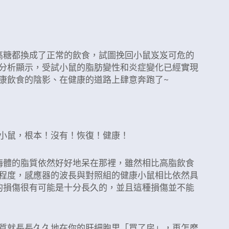
低，并且在恢复正常饮食之后，肝细胞溶酶体依然
高糖都換成了正常的飲食，試圖挽回小鼠岌岌可危的
分析顯示，受試小鼠的脂肪變性和炎症變化已經實現
康飲食的陰影、在健康的道路上肆意奔跑了~
小鼠，根本！沒有！恢復！健康！
酶體的脂質依然好好地呆在那裡，雖然相比高脂飲食
程度，感應器的波長與對照組的健康小鼠相比依然具
的損傷很有可能是十分長久的，並且這種損傷並不能
質就長長久久地在你的肝細胞里「買了房」，再怎麼