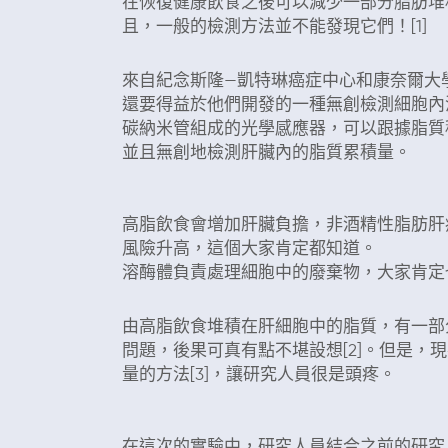
在恢復健康飲食之後可以減少一部分脂肪堆
且，一般的檢測方法並不能發現它們！[1]
來自紀念斯隆—凱特琳癌症中心和康奈爾大
還要得益於他們開發的一種無創檢測細胞內
碳納米管組成的光學感應器，可以跟據脂質
並且無創地檢測肝臟內的脂質累積量。
化学报告物质和不同脂质结合
高脂飲食會增加肝臟負擔，非酒精性脂肪肝病
風險升高，這個大家肯定都知道。
溶酶體負責處理細胞中的廢棄物，大家肯定
由高脂飲食堆積在肝細胞中的脂質，有一部
問題，後果可真有點不堪設想[2]。但是，
量的方法[3]，讓研究人員很是頭疼。
给小鼠静脉注射化学报告物质24小时
在這次的實驗中，研究人員結合之前的研究