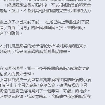
一，經過固定波長光照射後，可以根據脂質的積累量
越短，並且，不會對其他細胞器的完整性和細胞活力
馬上抓了小鼠來試了試——在尾巴尖上靜脈注射了感
進了負責「消毒」的肝臟和脾臟。接下來的6個小
達了溶酶體。
人員利用感應器的光學信號分析得到累積的脂質水
分說明了這是個靠譜的脂質測量感應器。
在小鼠肝部
方法順不順手，測一下多長時間的高脂/高糖飲食會
點驚人的意外發現。
小鼠就會變成一隻患有早期非酒精性脂肪肝病的小病
束時停止了小鼠的高脂/高糖飲食，這個時候的小鼠
酶體的脂質已經積累到了一個非常「可觀」的地步。
波長逐漸縮短，這就意味着，溶酶體中積累的脂質在