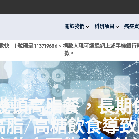
關於我們
科研項目
關於我們
科研項目
癌症資
癌症資訊
快」) 號碼是 113719686。捐款人現可通過網上或手機
款。
活動與獎項
新聞
捐款支持
幾頓高脂餐，長期
現在捐贈
高脂/高糖飲食導致