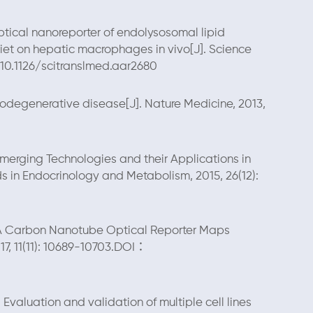
 optical nanoreporter of endolysosomal lipid
diet on hepatic macrophages in vivo[J]. Science
：10.1126/scitranslmed.aar2680
urodegenerative disease[J]. Nature Medicine, 2013,
 Emerging Technologies and their Applications in
 in Endocrinology and Metabolism, 2015, 26(12):
al. A Carbon Nanotube Optical Reporter Maps
17, 11(11): 10689-10703.DOI：
. Evaluation and validation of multiple cell lines