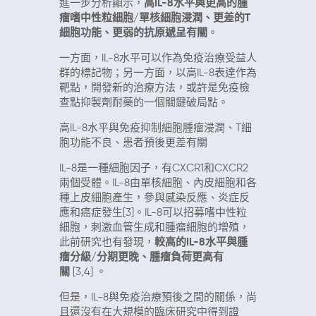
進一步分析顯示，
高IL-8水平與更高的腫
瘤嗜中性粒細胞/單核細胞浸潤、更差的T
細胞功能、更弱的抗原遞呈有關
。
一方面，IL-8水平可以作為免疫治療受益人
群的標記物；另一方面，以高IL-8表達作為
靶點，開發新的治療方法，或許是免疫檢
查點抑製劑耐藥的一個關鍵破局點。
高IL-8水平與免疫抑制細胞腫瘤浸潤、T細
胞功能不良、患者預後更差有關
IL-8是一種細胞因子，有CXCR1和CXCR2
兩個受體。IL-8由單核細胞、內皮細胞和各
種上皮細胞產生，參與感染反應、炎症反
應和癌症發生[3]。IL-8可以招募嗜中性粒
細胞，刺激血管生成和腫瘤細胞的增殖，
此前研究也有發現，
較高的IL-8水平與腫
瘤分級/分期更晚、腫瘤負荷更高有
關
[3,4] 。
但是，IL-8與免疫治療預後之間的關係，尚
且還沒有在大規模的臨床研究中得到證