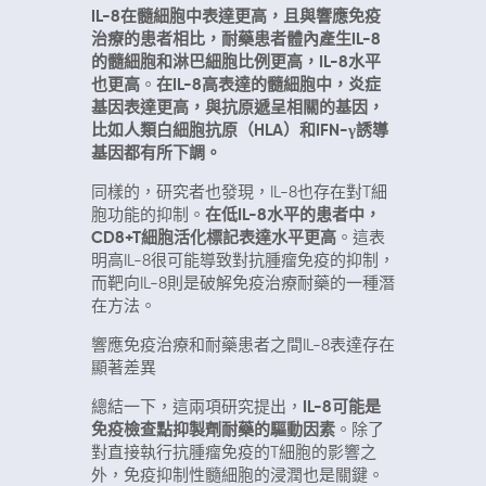
IL-8在髓細胞中表達更高，且與響應免疫
治療的患者相比，耐藥患者體內產生IL-8
的髓細胞和淋巴細胞比例更高，IL-8水平
也更高
。
在IL-8高表達的髓細胞中，炎症
基因表達更高，與抗原遞呈相關的基因，
比如人類白細胞抗原（HLA）和IFN-γ誘導
基因都有所下調。
同樣的，研究者也發現，IL-8也存在對T細
胞功能的抑制。
在低IL-8水平的患者中，
CD8+T細胞活化標記表達水平更高
。這表
明高IL-8很可能導致對抗腫瘤免疫的抑制，
而靶向IL-8則是破解免疫治療耐藥的一種潛
在方法。
響應免疫治療和耐藥患者之間IL-8表達存在
顯著差異
總結一下，這兩項研究提出，
IL-8可能是
免疫檢查點抑製劑耐藥的驅動因素
。除了
對直接執行抗腫瘤免疫的T細胞的影響之
外，免疫抑制性髓細胞的浸潤也是關鍵。