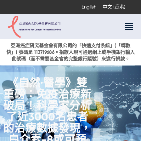
English
中文 (香港)
關於我們
亞洲癌症研究基金會有限公司的「快速支付系統」(「轉數
快」) 號碼是 113719686。捐款人現可通過網上或手機銀行輸入
科研項目
此號碼（而不需要基金會的完整銀行賬號）來進行捐款。
癌症資訊
活動與獎項
《自然·醫學》雙
新聞
重磅：免疫治療新
捐款支持
現在捐贈
破局！科學家分析
了近3000名患者
的治療數據發現，
白介素-8或可預