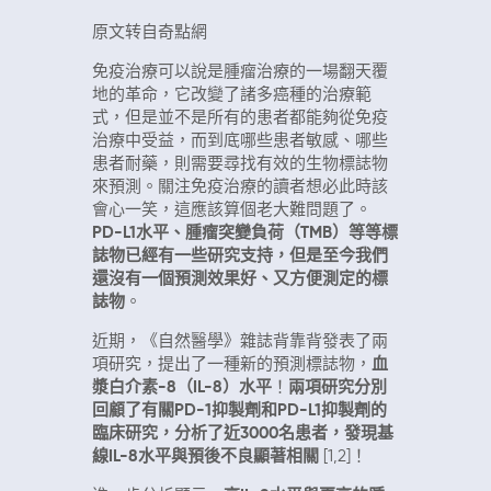
原文转自奇點網
免疫治療可以說是腫瘤治療的一場翻天覆
地的革命，它改變了諸多癌種的治療範
式，但是並不是所有的患者都能夠從免疫
治療中受益，而到底哪些患者敏感、哪些
患者耐藥，則需要尋找有效的生物標誌物
來預測。關注免疫治療的讀者想必此時該
會心一笑，這應該算個老大難問題了。
PD-L1水平、腫瘤突變負荷（TMB）等等標
誌物已經有一些研究支持，但是至今我們
還沒有一個預測效果好、又方便測定的標
誌物
。
近期，《自然醫學》雜誌背靠背發表了兩
項研究，提出了一種新的預測標誌物，
血
漿白介素-8（IL-8）水平
！
兩項研究分別
回顧了有關PD-1抑製劑和PD-L1抑製劑的
臨床研究，分析了近3000名患者，發現基
線IL-8水平與預後不良顯著相關
[1,2]！