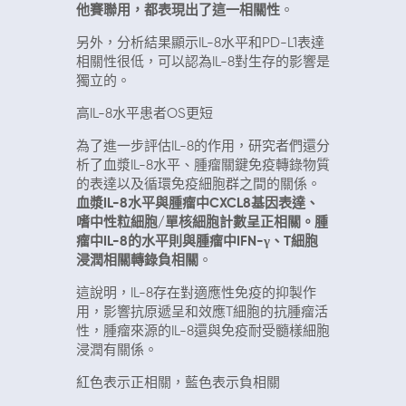
他賽聯用，都表現出了這一相關性
。
另外，分析結果顯示IL-8水平和PD-L1表達
相關性很低，可以認為IL-8對生存的影響是
獨立的。
高IL-8水平患者OS更短
為了進一步評估IL-8的作用，研究者們還分
析了血漿IL-8水平、腫瘤關鍵免疫轉錄物質
的表達以及循環免疫細胞群之間的關係。
血漿IL-8水平與腫瘤中CXCL8基因表達、
嗜中性粒細胞/單核細胞計數呈正相關。腫
瘤中IL-8的水平則與腫瘤中IFN-γ、T細胞
浸潤相關轉錄負相關
。
這說明，IL-8存在對適應性免疫的抑製作
用，影響抗原遞呈和效應T細胞的抗腫瘤活
性，腫瘤來源的IL-8還與免疫耐受髓樣細胞
浸潤有關係。
紅色表示正相關，藍色表示負相關