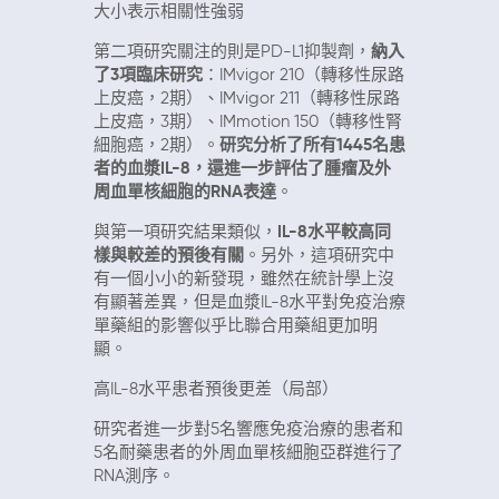
大小表示相關性強弱
第二項研究關注的則是PD-L1抑製劑，
納入
了3項臨床研究
：IMvigor 210（轉移性尿路
上皮癌，2期）、IMvigor 211（轉移性尿路
上皮癌，3期）、IMmotion 150（轉移性腎
細胞癌，2期）。
研究分析了所有1445名患
者的血漿IL-8，還進一步評估了腫瘤及外
周血單核細胞的RNA表達
。
與第一項研究結果類似，
IL-8水平較高同
樣與較差的預後有關
。另外，這項研究中
有一個小小的新發現，雖然在統計學上沒
有顯著差異，但是血漿IL-8水平對免疫治療
單藥組的影響似乎比聯合用藥組更加明
顯。
高IL-8水平患者預後更差（局部）
研究者進一步對5名響應免疫治療的患者和
5名耐藥患者的外周血單核細胞亞群進行了
RNA測序。