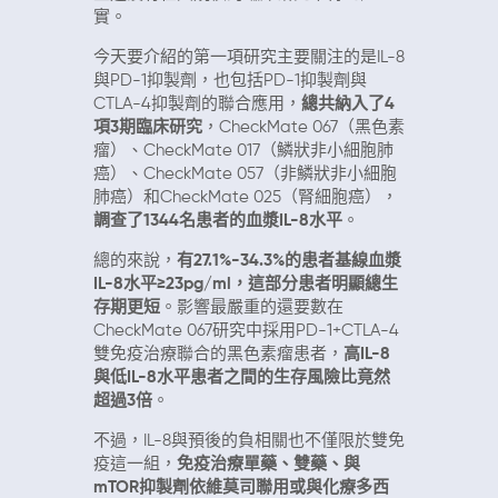
實。
今天要介紹的第一項研究主要關注的是IL-8
與PD-1抑製劑，也包括PD-1抑製劑與
CTLA-4抑製劑的聯合應用，
總共納入了4
項3期臨床研究
，CheckMate 067（黑色素
瘤）、CheckMate 017（鱗狀非小細胞肺
癌）、CheckMate 057（非鱗狀非小細胞
肺癌）和CheckMate 025（腎細胞癌），
調查了1344名患者的血漿IL-8水平
。
總的來說，
有27.1%-34.3%的患者基線血漿
IL-8水平≥23pg/ml，這部分患者明顯總生
存期更短
。影響最嚴重的還要數在
CheckMate 067研究中採用PD-1+CTLA-4
雙免疫治療聯合的黑色素瘤患者，
高IL-8
與低IL-8水平患者之間的生存風險比竟然
超過3倍
。
不過，IL-8與預後的負相關也不僅限於雙免
疫這一組，
免疫治療單藥、雙藥、與
mTOR抑製劑依維莫司聯用或與化療多西