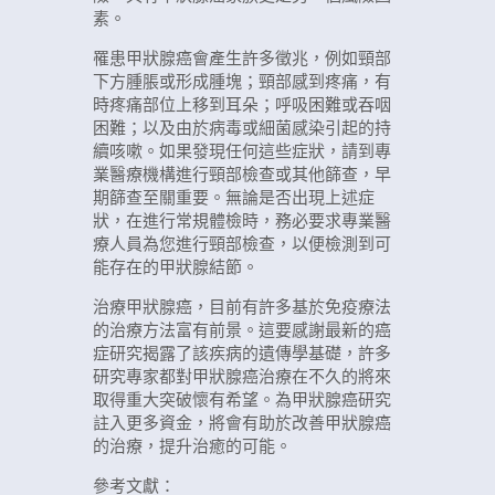
素。
罹患甲狀腺癌會產生許多徵兆，例如頸部
下方腫脹或形成腫塊；頸部感到疼痛，有
時疼痛部位上移到耳朵；呼吸困難或吞咽
困難；以及由於病毒或細菌感染引起的持
續咳嗽。如果發現任何這些症狀，請到專
業醫療機構進行頸部檢查或其他篩查，早
期篩查至關重要。無論是否出現上述症
狀，在進行常規體檢時，務必要求專業醫
療人員為您進行頸部檢查，以便檢測到可
能存在的甲狀腺結節。
治療甲狀腺癌，目前有許多基於免疫療法
的治療方法富有前景。這要感謝最新的癌
症研究揭露了該疾病的遺傳學基礎，許多
研究專家都對甲狀腺癌治療在不久的將來
取得重大突破懷有希望。為甲狀腺癌研究
註入更多資金，將會有助於改善甲狀腺癌
的治療，提升治癒的可能。
參考文獻：