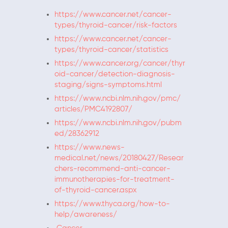
https://www.cancer.net/cancer-
types/thyroid-cancer/risk-factors
https://www.cancer.net/cancer-
types/thyroid-cancer/statistics
https://www.cancer.org/cancer/thyr
oid-cancer/detection-diagnosis-
staging/signs-symptoms.html
https://www.ncbi.nlm.nih.gov/pmc/
articles/PMC4192807/
https://www.ncbi.nlm.nih.gov/pubm
ed/28362912
https://www.news-
medical.net/news/20180427/Resear
chers-recommend-anti-cancer-
immunotherapies-for-treatment-
of-thyroid-cancer.aspx
https://www.thyca.org/how-to-
help/awareness/