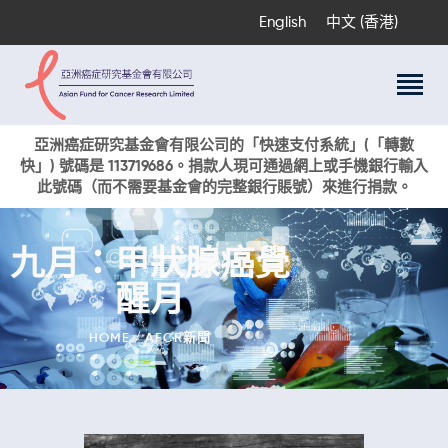
English
中文 (香港)
關於我們
亞洲癌症研究基金會有限公司的「快速支付系統」(「轉數
快」) 號碼是 113719686。捐款人現可通過網上或手機銀行輸入
科研項目
此號碼（而不需要基金會的完整銀行賬號）來進行捐款。
癌症資訊
活動與獎項
九月：甲狀腺癌覺
新聞
醒月
捐款支持
現在捐贈
HOME
AFCR新聞