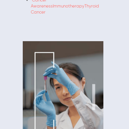
Cancer
Awareness
Immunotherapy
Thyroid
Cancer