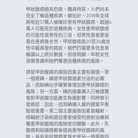
甲狀腺癌極其危險，獨具特質，人們尚未
完全了解這種疾病。據估計，2018年全球
將有近57萬人被確診患有甲狀腺癌，超過4
萬人可能死於這種疾病。女性患甲狀腺癌
的可能性是男性的三倍，但男性患者更容
易在患病後去世。甲狀腺癌是20至34歲女
性中最高發的癌症。我們仍需更多信息來
解讀以上統計數據，但很明顯，年輕女性
亟需意識到她們罹患這種疾病的風險。
誘發甲狀腺癌的風險因素主要有兩個，第
一個是碘。碘是甲狀腺激素分泌的必需
品，而缺碘似乎確實會增加患甲狀腺癌的
風險；另一方面，碘的過量攝入已被證實
會對甲狀腺功能產生負面影響，同時會引
發癌症：因此，找到碘攝入量的適當平衡
點很重要。第二個主要風險因素是輻射，
核輻射汙染和癌症患者接受的放射治療與
罹患甲狀腺癌的風險密切關聯。此外，乳
腺癌和結腸癌都會提高患甲狀腺癌的風
險。具有甲狀腺癌家族史是另一個風險因