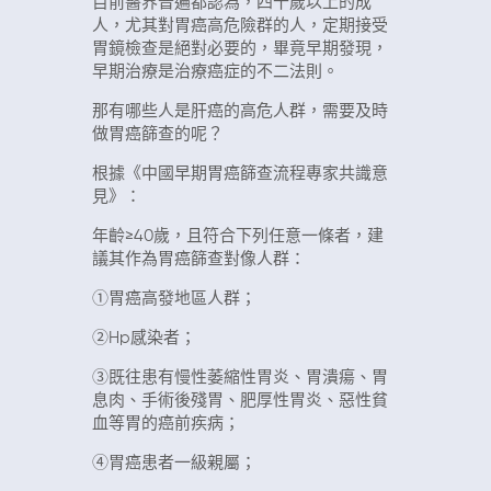
目前醫界普遍都認為，四十歲以上的成
人，尤其對胃癌高危險群的人，定期接受
胃鏡檢查是絕對必要的，畢竟早期發現，
早期治療是治療癌症的不二法則。
那有哪些人是肝癌的高危人群，需要及時
做胃癌篩查的呢？
根據《中國早期胃癌篩查流程專家共識意
見》：
年齡≥40歲，且符合下列任意一條者，建
議其作為胃癌篩查對像人群：
①胃癌高發地區人群；
②Hp感染者；
③既往患有慢性萎縮性胃炎、胃潰瘍、胃
息肉、手術後殘胃、肥厚性胃炎、惡性貧
血等胃的癌前疾病；
④胃癌患者一級親屬；