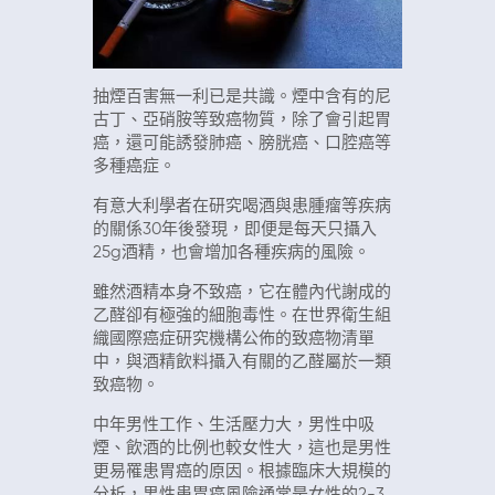
抽煙百害無一利已是共識。煙中含有的尼
古丁、亞硝胺等致癌物質，除了會引起胃
癌，還可能誘發肺癌、膀胱癌、口腔癌等
多種癌症。
有意大利學者在研究喝酒與患腫瘤等疾病
的關係30年後發現，即便是每天只攝入
25g酒精，也會增加各種疾病的風險。
雖然酒精本身不致癌，它在體內代謝成的
乙醛卻有極強的細胞毒性。在世界衛生組
織國際癌症研究機構公佈的致癌物清單
中，與酒精飲料攝入有關的乙醛屬於一類
致癌物。
中年男性工作、生活壓力大，男性中吸
煙、飲酒的比例也較女性大，這也是男性
更易罹患胃癌的原因。根據臨床大規模的
分析，男性患胃癌風險通常是女性的2-3