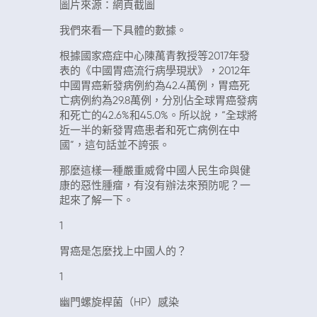
圖片來源：網頁截圖
我們來看一下具體的數據。
根據國家癌症中心陳萬青教授等2017年發
表的《中國胃癌流行病學現狀》，2012年
中國胃癌新發病例約為42.4萬例，胃癌死
亡病例約為29.8萬例，分別佔全球胃癌發病
和死亡的42.6%和45.0%。所以說，“全球將
近一半的新發胃癌患者和死亡病例在中
國”，這句話並不誇張。
那麼這樣一種嚴重威脅中國人民生命與健
康的惡性腫瘤，有沒有辦法來預防呢？一
起來了解一下。
1
胃癌是怎麼找上中國人的？
1
幽門螺旋桿菌（HP）感染