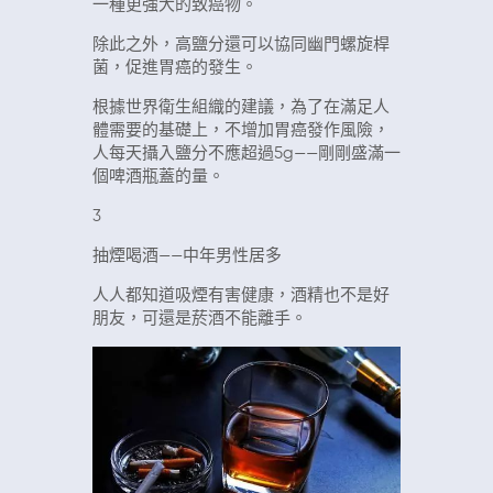
一種更強大的致癌物。
除此之外，高鹽分還可以協同幽門螺旋桿
菌，促進胃癌的發生。
根據世界衛生組織的建議，為了在滿足人
體需要的基礎上，不增加胃癌發作風險，
人每天攝入鹽分不應超過5g——剛剛盛滿一
個啤酒瓶蓋的量。
3
抽煙喝酒——中年男性居多
人人都知道吸煙有害健康，酒精也不是好
朋友，可還是菸酒不能離手。