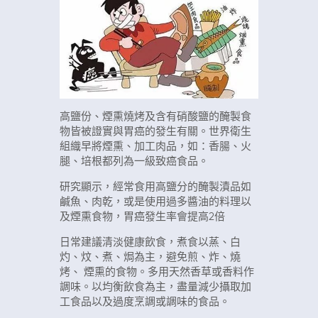
高鹽份、煙熏燒烤及含有硝酸鹽的醃製食
物皆被證實與胃癌的發生有關。世界衛生
組織早將煙熏、加工肉品，如：香腸、火
腿、培根都列為一級致癌食品。
研究顯示，經常食用高鹽分的醃製漬品如
鹹魚、肉乾，或是使用過多醬油的料理以
及煙熏食物，胃癌發生率會提高2倍
日常建議清淡健康飲食，煮食以蒸、白
灼、炆、煮、焗為主，避免煎、炸、燒
烤、 煙熏的食物。多用天然香草或香料作
調味。以均衡飲食為主，盡量減少攝取加
工食品以及過度烹調或調味的食品。