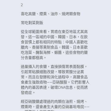
2
喜吃高鹽、煙熏、油炸、燒烤類食物
常吃剩菜剩飯
從全球範圍來看，胃癌在東亞地區尤其高
發。這一區域的中國、韓國、日本，在飲
食習慣上都有相同的特點：中國人喜歡吃
臘肉、香腸等熏制食品，韓國、日本喜歡
吃泡菜、醃製海鮮、蝦醬，這些食物的鹽
分含量都極高。
過量攝入的食鹽，直接損傷胃表面黏膜，
引起胃粘膜細胞改變，導致胃酸分泌異
常。而且在發酵和消化過程中，高鹽食品
會產生強致癌物——亞硝酸胺。它們影響人
體內的基因表達，破壞DNA信息，從而誘
發癌症。
經亞硝酸鹽處理過的肉類在油煎、燒烤、
煙熏時，還會產生大量的亞硝基吡咯烷——