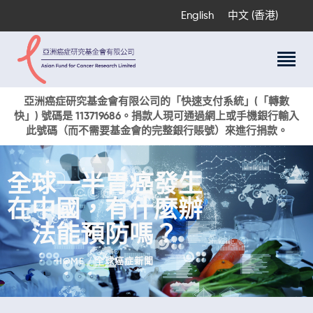
English
中文 (香港)
關於我們
亞洲癌症研究基金會有限公司的「快速支付系統」(「轉數
快」) 號碼是 113719686。捐款人現可通過網上或手機銀行輸入
科研項目
此號碼（而不需要基金會的完整銀行賬號）來進行捐款。
癌症資訊
活動與獎項
全球一半胃癌發生
新聞
在中國，有什麼辦
捐款支持
現在捐贈
法能預防嗎？
HOME
全球癌症新聞