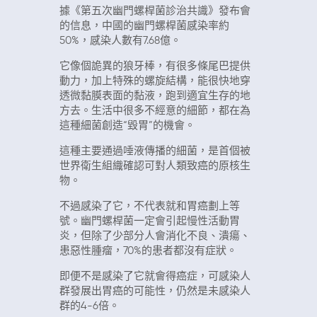
據《第五次幽門螺桿菌診治共識》發布會
的信息，中國的幽門螺桿菌感染率約
50%，感染人數有7.68​​億。
它像個詭異的狼牙棒，有很多條尾巴提供
動力，加上特殊的螺旋結構，能很快地穿
透微黏膜表面的黏液，跑到適宜生存的地
方去。生活中很多不經意的細節，都在為
這種細菌創造“毀胃”的機會。
這種主要通過唾液傳播的細菌，是首個被
世界衛生組織確認可對人類致癌的原核生
物。
不過感染了它，不代表就和胃癌劃上等
號。幽門螺桿菌一定會引起慢性活動胃
炎，但除了少部分人會消化不良、潰瘍、
患惡性腫瘤，70%的患者都沒有症狀。
即便不是感染了它就會得癌症，可感染人
群發展出胃癌的可能性，仍然是未感染人
群的4-6倍。