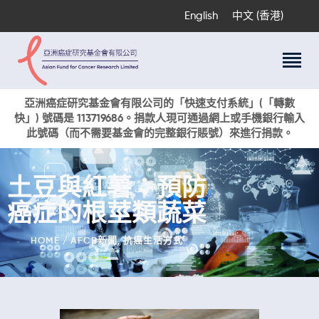
English
中文 (香港)
關於我們
亞洲癌症研究基金會有限公司的「快速支付系統」(「轉數
快」) 號碼是 113719686。捐款人現可通過網上或手機銀行輸入
科研項目
此號碼（而不需要基金會的完整銀行賬號）來進行捐款。
癌症資訊
活動與獎項
土豆與紅薯：預防
新聞
癌症的根莖類蔬菜
捐款支持
現在捐贈
HOME
AFCR新聞
,
抗癌生活方式