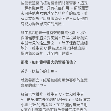
些營養豐富的植物富含類胡蘿蔔素，這是
一種有機色素，具有抗癌作用 。類胡蘿蔔
素可降低患眼病甚至某些癌症的風險，並
有助於保護健康細胞免受突變。這使他們
有能力降低患癌症的風險。
維生素C也是一種有效的抗氧化劑，可以
保護健康細胞免受突變。它是根莖類蔬菜
中最常見的維生素之一。除了保護健康細
胞外，維生素 C 還被認為可以降低血壓、
增強免疫系統，甚至防止缺鐵。
那麼，如何獲得最大的營養價值？
首先，選擇你的土豆。
就營養而言，紅薯和經典馬鈴薯處於並駕
齊驅的戰鬥中。
紅薯富含纖維、維生素 C、錳和維生素
A，是多種抗氧化劑的良好來源。幾個研究
小組 得出的結論 是，在 12 週內每天食用
4 克白甘藷提取物可以改善糖尿病患者的