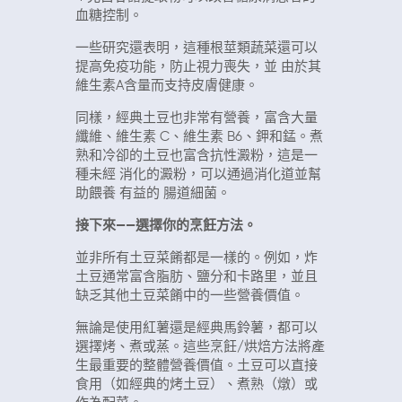
血糖控制。
一些研究還表明，這種根莖類蔬菜還可以
提高免疫功能，防止視力喪失，並 由於其
維生素A含量而支持皮膚健康。
同樣，經典土豆也非常有營養，富含大量
纖維、維生素 C、維生素 B6、鉀和錳。煮
熟和冷卻的土豆也富含抗性澱粉，這是一
種未經 消化的澱粉，可以通過消化道並幫
助餵養 有益的 腸道細菌。
接下來——選擇你的烹飪方法。
並非所有土豆菜餚都是一樣的。例如，炸
土豆通常富含脂肪、鹽分和卡路里，並且
缺乏其他土豆菜餚中的一些營養價值。
無論是使用紅薯還是經典馬鈴薯，都可以
選擇烤、煮或蒸。這些烹飪/烘焙方法將產
生最重要的整體營養價值。土豆可以直接
食用（如經典的烤土豆）、煮熟（燉）或