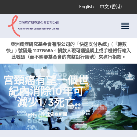
English
中文 (香港)
關於我們
亞洲癌症研究基金會有限公司的「快速支付系統」(「轉數
快」) 號碼是 113719686。捐款人現可通過網上或手機銀行輸入
科研項目
此號碼（而不需要基金會的完整銀行賬號）來進行捐款。
癌症資訊
活動與獎項
宮頸癌有望一個世
新聞
紀內消除10年可
捐款支持
現在捐贈
減少1/3死亡
HOME
全球癌症新聞