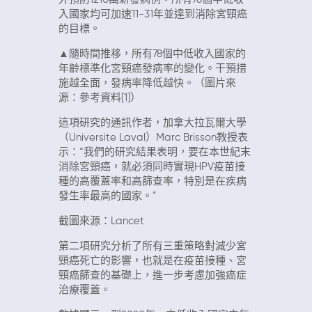
入國家均可加速11-31年並達到消除宮頸癌
的目標。
▲隨時間推移，所有78個中低收入國家的
年齡標準化宮頸癌發病率的變化。干預措
施越全面，發病率降低越快。（圖片來
源：參考資料[1]）
這項研究的通訊作者，加拿大拉瓦爾大學
（Universite Laval）Marc Brisson教授表
示：“我們的研究結果表明，要在本世紀末
消除宮頸癌，就必須同時實現HPV疫苗接
種的高覆蓋率和高篩查率，特別是在疾病
發生率最高的國家。”
截圖來源：Lancet
第二項研究分析了所有三重策略對減少宮
頸癌死亡的影響，也就是在疫苗接種、宮
頸癌篩查的基礎上，進一步考慮加強癌症
治療覆蓋。