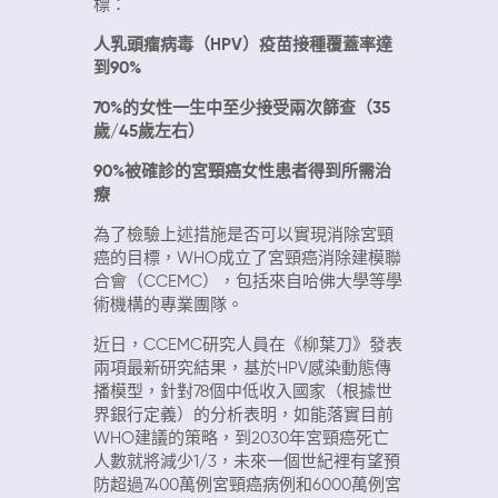
標：
人乳頭瘤病毒（HPV）疫苗接種覆蓋率達
到90%
70%的女性一生中至少接受兩次篩查（35
歲/45歲左右）
90%被確診的宮頸癌女性患者得到所需治
療
為了檢驗上述措施是否可以實現消除宮頸
癌的目標，WHO成立了宮頸癌消除建模聯
合會（CCEMC），包括來自哈佛大學等學
術機構的專業團隊。
近日，CCEMC研究人員在《柳葉刀》發表
兩項最新研究結果，基於HPV感染動態傳
播模型，針對78個中低收入國家（根據世
界銀行定義）的分析表明，如能落實目前
WHO建議的策略，到2030年宮頸癌死亡
人數就將減少1/3，未來一個世紀裡有望預
防超過7400萬例宮頸癌病例和6000萬例宮