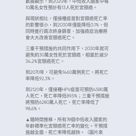
數據顯示，到2020年，中低收入國家中每
10萬名女性預計有13人死於宮頸癌。
與現狀相比，僅接種疫苗對宮頸癌死亡率
的影響很小，到2030年僅能降低0.1%，但
同時進行兩次終身篩查、加強癌症治療將
會大大改善宮頸癌死亡。
三重干預措施的共同作用下，2030年就可
避免約30萬女性死於宮頸癌，相當於減少
34.2%宮頸癌死亡。
到2070年，可避免1460萬例死亡，將死亡
率降低92.3%。
到2120年，僅接種HPV疫苗可預防4580萬
人死亡，死亡率降低89.5%；三重干預措施
將預防6280萬人死亡，死亡率降低了
98.6%。
▲隨時間推移，所有78個中低收入國家的
年齡標準化宮頸癌死亡率的變化。干預措
施越全面，死亡率降低越快。（圖片來