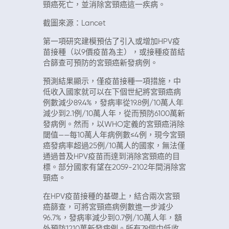
頸癌死亡，並消除宮頸癌這一疾病。
截圖來源：Lancet
第一項研究建模預估了引入或增加HPV疫
苗接種（以9價疫苗為主），或接種疫苗結
合篩查可預防的宮頸癌新發病例。
預測結果顯示，僅疫苗接種一項措施，中
低收入國家就可以在下個世紀將宮頸癌病
例數減少89.4%，發病率從19.8例/10萬人年
減少到2.1例/10萬人年，從而預防6100萬新
發病例。然而，以WHO定義的宮頸癌消除
閾值——每10萬人年病例數≤4例，現今宮頸
癌發病率超過25例/10萬人的國家，無法僅
通過普及HPV疫苗而達到消除宮頸癌的目
標。部分國家有望在2059-2102年間消除宮
頸癌。
在HPV疫苗接種的基礎上，結合兩次宮頸
癌篩查，可將宮頸癌病例數進一步減少
96.7%，發病率減少到0.7例/10萬人年，額
外預防1210萬新發病例。所有78個中低收