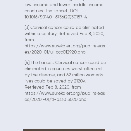
low-income and lower-middle-income
countries. The Lancet, DOI:
10.1016/S0140- 6736(20)30157-4
[3] Cervical cancer could be eliminated
within a century. Retrieved Feb 8, 2020,
from
https://www.eurekalert.org/pub_releas
es/2020-01/ul-ccc012920.php
[4] The Lancet: Cervical cancer could be
eliminated in countries worst affected
by the disease, and 62 million women’s
lives could be saved by 2120y.
Retrieved Feb 8, 2020, from
https://www.eurekalert.org/pub_releas
es/2020 -01/tl-pss013020.php