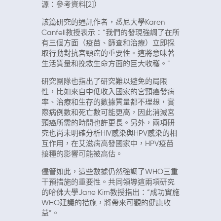
源：參考資料[2]）
該篇研究的通訊作者，悉尼大學Karen
Canfell教授表示：“我們的發現強調了在所
有三個方面（疫苗、篩查和治療）立即採
取行動對抗宮頸癌的重要性。這將意味著
生活質量和挽救生命方面的巨大收穫。”
研究團隊也指出了研究難以避免的局限
性，比如來自中低收入國家的宮頸癌發病
率、治療和生存的數據質量都不理想，實
際病例數和死亡數可能更高，因此消滅宮
頸癌所需的時間也許更長。另外，兩項研
究也尚未明確分析HIV感染與HPV感染的相
互作用，在艾滋病高發國家中，HPV疫苗
接種的影響可能被高估。
儘管如此，這些數據仍然強調了WHO三重
干預措施的重要性。共同領導這兩項研究
的哈佛大學Jane Kim教授指出：“成功實施
WHO建議的措施，將帶來可觀的健康收
益”。