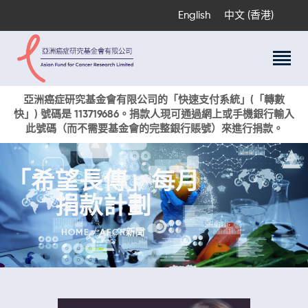
English
中文 (香港)
關於我們
亞洲癌症研究基金會有限公司的「快速支付系統」(「轉數
快」) 號碼是 113719686。捐款人現可通過網上或手機銀行輸入
科研項目
此號碼（而不需要基金會的完整銀行賬號）來進行捐款。
癌症資訊
活動與獎項
「希望長傳」每月
新聞
捐款計劃
捐款支持
現在捐贈
HOME
AFCR新聞