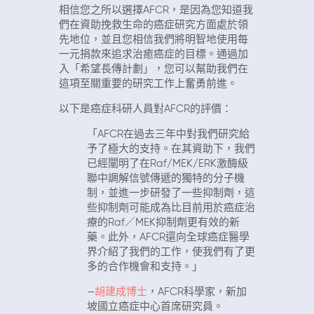
相信您之所以選擇AFCR，是因為您知道我
們在資助挽救生命的癌症研究方面處於領
先地位，並且您相信我們將明智地使用每
一元捐款來追求治癒癌症的目標。通過加
入「希望長傳計劃」，您可以幫助我們在
這項至關重要的研究工作上奮勇前進。
以下是癌症科研人員對AFCR的評價：
「AFCR在過去三年中對我們研究給
予了極大的支持。在其資助下，我們
已經闡明了在Raf/MEK/ERK激酶級
聯中調解信號傳遞的獨特的分子機
制，並進一步研發了一些抑制劑，這
些抑制劑可能成為比目前用於癌症治
療的Raf／MEK抑制劑更有效的新
藥。此外，AFCR還向全球癌症醫學
界介紹了我們的工作，使我們有了更
多的合作機會和支持。」
—
胡建成博士
，AFCR科學家，新加
坡國立癌症中心首席研究員。