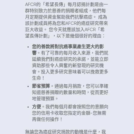
AFCR的「希望長傳」每月認捐計劃是由一
群特别致力於慈善的捐贈者組成，他們每
月定期提供資金幫助我們抗擊癌症。 成為
該計劃成員將為您和AFCR的癌症研究帶來
巨大收益。 您今天就應該加入AFCR「希
望長傳計劃」，以下是幾個很好的理由：
您的善款將對抗癌事業產生更大的影
響
。有了可靠的每月收入來源，我們就
延續我們對癌症研究的承諾，並能立即
資助那些令人興奮的新發現的研究機
會。投入更多研究意味着可以挽救更多
生命！
節省預算
。通過每月捐款，您可以準確
知道慈善捐贈的數量和時間，從而更好
地管理預算。
方便
。我們每個月都會按照您的意願向
您的信用卡收取您指定的金額-您無需
再做任何操作！
無論您為癌症研究捐款的動機是什麼，我