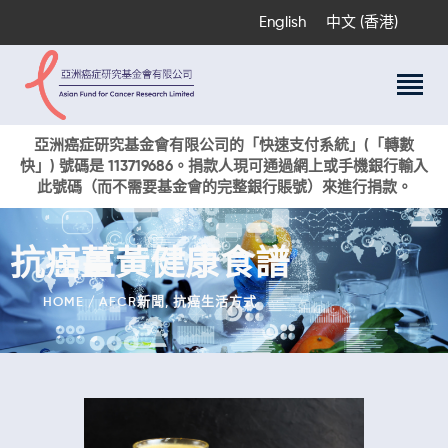
English
中文 (香港)
關於我們
亞洲癌症研究基金會有限公司的「快速支付系統」(「轉數
快」) 號碼是 113719686。捐款人現可通過網上或手機銀行輸入
科研項目
此號碼（而不需要基金會的完整銀行賬號）來進行捐款。
癌症資訊
活動與獎項
抗癌薑黃健康食譜
新聞
捐款支持
HOME
AFCR新聞
,
抗癌生活方式
現在捐贈