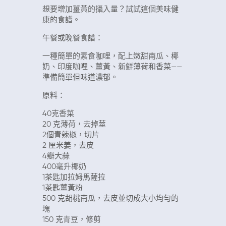
想要增加薑黃的攝入量？試試這個美味健
康的食譜。
午餐或晚餐食譜：
一種簡單的素食咖哩，配上嫩甜南瓜、椰
奶、印度咖哩、薑黃、新鮮薄荷和香菜——
準備簡單但味道濃郁。
原料：
40克香菜
20 克薄荷，去掉莖
2個青辣椒，切片
2 厘米姜，去皮
4瓣大蒜
400毫升椰奶
1茶匙加拉姆馬薩拉
1茶匙薑黃粉
500 克胡桃南瓜，去皮並切成大小均勻的
塊
150 克青豆，修剪