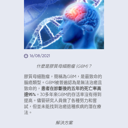
16/08/2021
什麼是膠質母細胞瘤 (GBM)？
膠質母細胞瘤，簡稱為GBM，是最致命的
腦癌類型。GBM被普遍認為是無法治癒且
致命的，
患者在診斷後的五年的死亡率高
達95%
。30多年來GBM的存活率沒有得到
提高。儘管研究人員做了各種努力和嘗
試，但並未能找到治癒這種疾病的潛在療
法。
解決方案