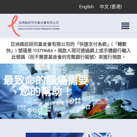
English
中文 (香港)
關於我們
亞洲癌症研究基金會有限公司的「快速支付系統」(「轉數
快」) 號碼是 113719686。捐款人現可通過網上或手機銀行輸入
科研項目
此號碼（而不需要基金會的完整銀行賬號）來進行捐款。
癌症資訊
活動與獎項
最致命的腦癌需要
新聞
您的幫助！
捐款支持
現在捐贈
HOME
AFCR新聞