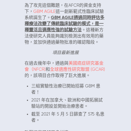
為了攻克這個難題，在AFCR的資金支持
下，
GBM AGILE
這一創新範式性臨床試驗
系統誕生了。
GBM AGILE通過同時評估多
種療法改變了傳統臨床試驗的模式，是一
種靈活且適應性強的試驗方法
。這種新方
法使研究人員能夠識別檢測出有效用的藥
物，並加快通過藥物批准的確認階段。
項目最新進展
在過去幾年中，通過與
美國癌症研究基金
會（NFCR)
和
全球適應性研究聯盟 (GCAR)
的，該項目合作取得了巨大進展。
三組實驗性治療已開始招募 GBM 患
者！
2021 年在加拿大、歐洲和中國拓展試
驗站的開設並開始治療患者。
截至 2021 年 5 月 5 日篩查了 575 名患
者。