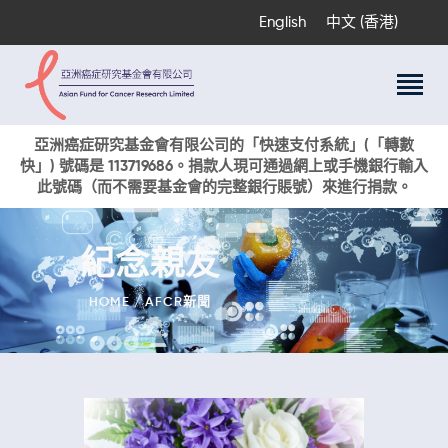
English
中文 (香港)
關於我們
亞洲癌症研究基金會有限公司的「快速支付系統」(「轉數
快」) 號碼是 113719686。捐款人現可通過網上或手機銀行輸入
科研項目
此號碼（而不需要基金會的完整銀行賬號）來進行捐款。
癌症資訊
活動與獎項
紀念親友
新聞
捐款支持
HOME
AFCR新聞
現在捐贈