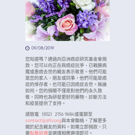
09/08/2019
您知道嗎？通過向亞洲癌症研究基金會捐
款，您可以向正在與癌症抗爭、已戰勝病
魔或患癌去世的親友表示敬意。他們可能
是您的家人、朋友或同事，他們可能是癌
症的倖存者，也可能已因癌症去世。無論
如何，您的捐贈不僅是對他們的永久致
敬，同時也為研發更好的藥物、診斷方法
和疫苗提供了支持。
請致電（852）2156 9684或電郵至
contact@afcr.org
與本會聯絡，了解更多
關於紀念親友的資料。如需立即捐款，只
需
點擊這裡
並選擇相應選項即可。