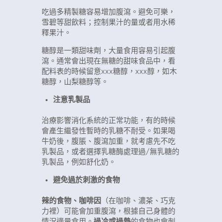
吃過多精製糖容易增加腹瀉。避免可樂，
雪碧等甜飲料；控制果汁的量或者用水稀
釋果汁。
糖醇是一類甜味劑，大量食用容易引起腹
瀉。通常會出現在無糖的甜味食品中，看
配料表的時候留意xxx糖醇，xxx醇，如木
糖醇，山梨糖醇等。
注意乳製品
治療影響消化系統的正常功能，有的時候
會產生繼發性暫時的乳糖不耐受。如果喝
牛奶後，腹脹、腹瀉加重，就考慮先不吃
乳製品，或者選擇乳糖酶處理過/無乳糖的
乳製品，例如舒化奶。
避免過於刺激的食物
辣的食物、咖啡因
（在咖啡、濃茶、巧克
力裡）可能會加重腹瀉，根據自己身體的
情況適量食用。
過冷或過熱
的食物也會刺