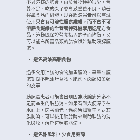
不過這樣的膳食，由於食物種類很少，營
養不足，吃的久了會導致營養不良。隨著
醫學食品的研發，現在腹瀉患者可以嘗試
使用
只含有可溶性膳食纖維，而不含不可
溶膳食纖維的全營養特殊醫學用途配方食
品
，這樣既保證營養攝入的全面均衡，又
可以補充所需品類的膳食纖維幫助緩解腹
瀉。
避免高油高脂食物
過多食用油膩的食物加重腹瀉，盡量在腹
瀉期間不吃油炸食物、肥肉、肉類和禽類
的皮等。
胰腺癌患者可能會出現因為胰腺酶分泌不
足而產生的脂肪瀉。如果看到大便漂浮在
水面上，閃著油光，務必告知醫生。對於
脂肪瀉，可以使用胰腺酶來幫助脂肪的消
化吸收，緩解這種脂肪瀉。
避免甜飲料，少食用糖醇