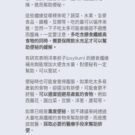
燥，進而幫助便秘。
這些纖維從哪裡來呢？蔬菜、水果、全麥
食品、雜糧、豆類等。吃的量可以循序漸
進，忽然一下子吃太多可能會腸道不適應
而腹痛。一定要注意，
多吃含膳食纖維高
食物的同時，需要保障飲水充足才可以幫
助便秘的緩解。
有研究表明洋車前子(psyllium) 的膳食纖維
補充劑能增加大便含水量，對便秘有一定
幫助，可以嘗試。
便秘時也可能會覺得腹脹，如果吃太多易
產氣的食物，卻還沒有排便，可能會更不
舒服，
可以適當迴避易產氣的食物
，例如
西蘭花、圓白菜、豆類、洋蔥、蘆筍等。
如果已經是
重度便秘
，就不建議單純通過
大量吃高纖維的食物來幫助排便，而是應
該就醫，
採取必要的醫療手段來幫助排
便
。