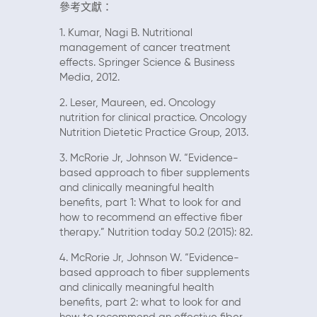
參考文獻：
1. Kumar, Nagi B. Nutritional
management of cancer treatment
effects. Springer Science & Business
Media, 2012.
2. Leser, Maureen, ed. Oncology
nutrition for clinical practice. Oncology
Nutrition Dietetic Practice Group, 2013.
3. McRorie Jr, Johnson W. “Evidence-
based approach to fiber supplements
and clinically meaningful health
benefits, part 1: What to look for and
how to recommend an effective fiber
therapy.” Nutrition today 50.2 (2015): 82.
4. McRorie Jr, Johnson W. “Evidence-
based approach to fiber supplements
and clinically meaningful health
benefits, part 2: what to look for and