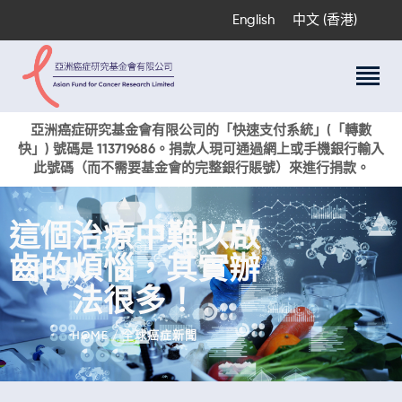
English
中文 (香港)
關於我們
亞洲癌症研究基金會有限公司的「快速支付系統」(「轉數
快」) 號碼是 113719686。捐款人現可通過網上或手機銀行輸入
科研項目
此號碼（而不需要基金會的完整銀行賬號）來進行捐款。
癌症資訊
活動與獎項
這個治療中難以啟
新聞
齒的煩惱，其實辦
捐款支持
現在捐贈
法很多！
HOME
全球癌症新聞