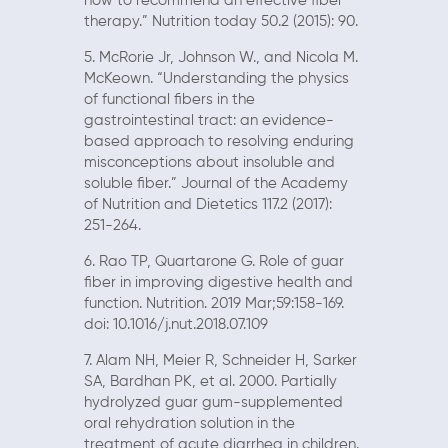
how to recommend an effective fiber
therapy.” Nutrition today 50.2 (2015): 90.
5. McRorie Jr, Johnson W., and Nicola M.
McKeown. “Understanding the physics
of functional fibers in the
gastrointestinal tract: an evidence-
based approach to resolving enduring
misconceptions about insoluble and
soluble fiber.” Journal of the Academy
of Nutrition and Dietetics 117.2 (2017):
251-264.
6. Rao TP, Quartarone G. Role of guar
fiber in improving digestive health and
function. Nutrition. 2019 Mar;59:158-169.
doi: 10.1016/j.nut.2018.07.109
7. Alam NH, Meier R, Schneider H, Sarker
SA, Bardhan PK, et al. 2000. Partially
hydrolyzed guar gum-supplemented
oral rehydration solution in the
treatment of acute diarrhea in children.