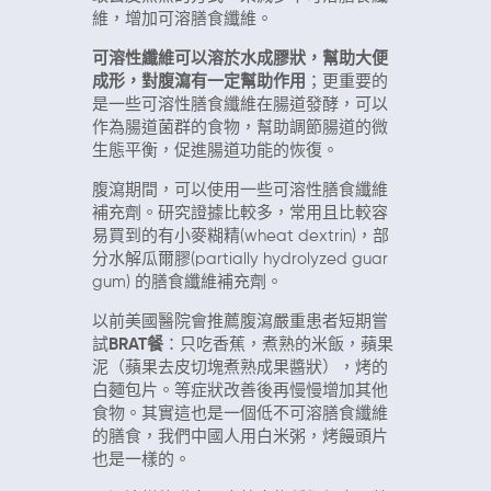
維，增加可溶膳食纖維。
可溶性纖維可以溶於水成膠狀，幫助大便
成形，對腹瀉有一定幫助作用
；更重要的
是一些可溶性膳食纖維在腸道發酵，可以
作為腸道菌群的食物，幫助調節腸道的微
生態平衡，促進腸道功能的恢復。
腹瀉期間，可以使用一些可溶性膳食纖維
補充劑。研究證據比較多，常用且比較容
易買到的有小麥糊精(wheat dextrin)，部
分水解瓜爾膠(partially hydrolyzed guar
gum) 的膳
食纖維補充劑。
以前美國醫院會推薦腹瀉嚴重患者短期嘗
試
BRAT餐
：只吃香蕉，煮熟的米飯，蘋果
泥（蘋果去皮切塊煮熟成果醬狀），烤的
白麵包片。等症狀改善後再慢慢增加其他
食物。
其實這也是一個低不可溶膳食纖維
的膳食，我們中國人用白米粥，烤饅頭片
也是一樣的。