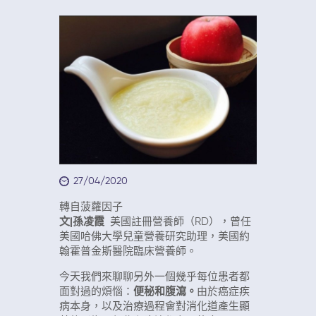
27/04/2020
轉自菠蘿因子
文|孫凌霞
美國註冊營養師（RD），曾任
美國哈佛大學兒童營養研究助理，美國約
翰霍普金斯醫院臨床營養師。
今天我們來聊聊另外一個幾乎
每位患者都
面對過的煩惱：
便秘和腹瀉。
由於癌症疾
病本身，以及治療過程會對消化道產生顯