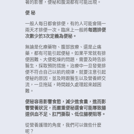
著的影響，便秘和腹瀉都有可能出現。
便 秘
一般人每日都會排便，有的人可能會隔一
兩天才排便一次。臨床上一般將
每週排便
次數少於3次定義為便秘。
無論是化療藥物、腹部放療、還是止痛
藥，都有可能引起便秘。如果平常就有排
便困難、大便乾燥的問題，需要及時告訴
醫生，採取預防措施。治療中一旦發覺排
便不符合自己以前的規律，就要注意引起
便秘的原因，並及時跟醫生以及營養師交
流，一旦拖延，時間越久處理起來越困
難。
便秘容易影響食慾，減少進食量，進而影
響營養狀況，而嚴重便秘還會可能導致腸
道供血不足、肛門撕裂、低位腸梗阻等。
從營養護理的角度，我們可以做些什麼
呢？