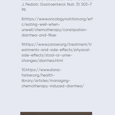
J. Pediatr. Gastroenterol. Nutr. 31: 503–7
99.
8.https://www.oncologynutrition.org/erf
c/eating-well-when-
unwell/chemotherapy/constipation-
diarrhea-and-fiber
9.https://www.cancer.org/treatment/tr
eatments-and-side-effects/physical-
side-effects/stool-or-urine-
changes/diarrhea.html
10.https://www.dana-
farber.org/health-
library/articles/managing-
chemotherapy-induced-diarrhea/