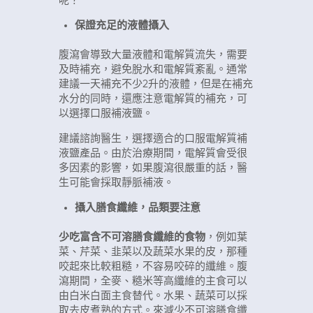
呢？
保證充足的液體攝入
腹瀉會導致大量液體和電解質流失，需要
及時補充，避免脫水和電解質紊亂。通常
建議一天補充不少2升的液體，但是在補充
水分的同時，還應注意電解質的補充，可
以選擇口服補液鹽。
建議諮詢醫生，選擇適合的口服電解質補
液鹽產品。由於治療期間，電解質會受很
多因素的影響，如果腹瀉很嚴重的話，醫
生可能會採取靜脈補液。
攝入膳食纖維，品類要注意
少吃富含不可溶膳食纖維的食物
，例如葉
菜、芹菜、韭菜以及蔬菜水果的皮，那種
咬起來比較粗糙，不容易咬碎的纖維。腹
瀉期間，全麥、糙米等高纖維的主食可以
由白米白面主食替代。水果、蔬菜可以採
取去皮煮熟的方式。來減少不可溶膳食纖