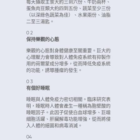
每天攝取主食大約三到六份、牛奶兩杯、
蛋魚肉豆類大約四到五份、蔬菜至少三份
（以深綠色蔬菜為佳）、水果兩份、油脂
二至三湯匙。
0
2
保持樂觀的心態
樂觀的心態對身體健康至關重要。巨大的
心理壓力會導致對人體免疫系統有抑製作
用的荷爾蒙成分增多，從而降低免疫系統
的功能，誘導腫瘤的發生。
0
3
有個好睡眠
睡眠與人體免疫力密切相關。臨床研究表
明，睡眠時人體會產生一種稱為胞壁酸的
睡眠因子。此因子促使白血球增多、巨噬
細胞活躍、肝臟解毒功能增強，從而將侵
入人體的細菌和病毒消滅。
04