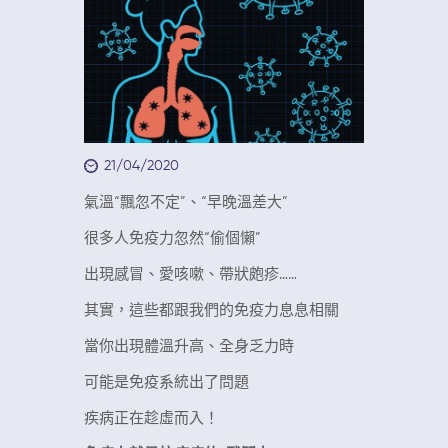
21/04/2020
氣溫“飄忽不定”、“早晚溫差大
”
很多人免疫力忽然“偷個懶”
出現感冒、愛咳嗽、帶狀皰疹……
其實，這些都跟我們的免疫力息息相關
當你出現體溫升高、全身乏力時
可能是免疫系統出了問題
疾病正在趁虛而入！