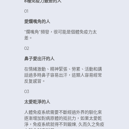
8種免疫力最差的人
01
愛爛嘴角的人
“爛嘴角
”
頻發，很可能是個體免疫力太
差。
02
鼻子愛出汗的人
在情緒激動、精神緊張、勞累、活動和講
話過多時鼻子容易出汗，這類人容易經常
反复感冒。
03
太愛乾淨的人
人體免疫系統需要不斷經過外界的馴化來
逐漸增加對病原體的抵抗力，如果太愛乾
淨，免疫系統就得不到鍛煉, 久而久之免疫