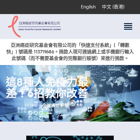
English
中文 (香港)
關於我們
亞洲癌症研究基金會有限公司的「快速支付系統」(「轉數
快」) 號碼是 113719686。捐款人現可通過網上或手機銀行輸入
科研項目
此號碼（而不需要基金會的完整銀行賬號）來進行捐款。
癌症資訊
活動與獎項
這8種人免疫力最
新聞
差！6招教你改善
捐款支持
現在捐贈
HOME
全球癌症新聞