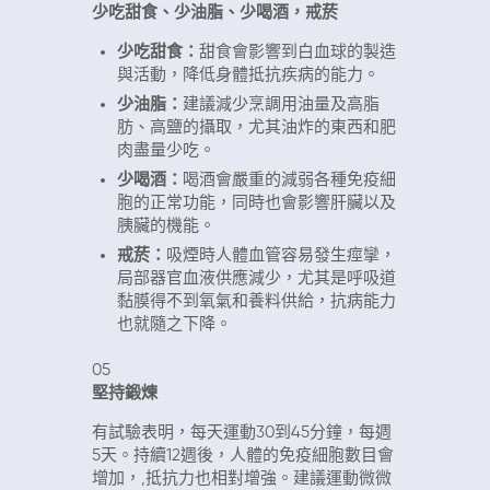
少吃甜食、少油脂、少喝酒，戒菸
少吃甜食：
甜食會影響到白血球的製造
與活動，降低身體抵抗疾病的能力。
少油脂：
建議減少烹調用油量及高脂
肪、高鹽的攝取，尤其油炸的東西和肥
肉盡量少吃。
少喝酒：
喝酒會嚴重的減弱各種免疫細
胞的正常功能，同時也會影響肝臟以及
胰臟的機能。
戒菸：
吸煙時人體血管容易發生痙攣，
局部器官血液供應減少，尤其是呼吸道
黏膜得不到氧氣和養料供給，抗病能力
也就隨之下降。
05
堅持鍛煉
有試驗表明，每天運動30到45分鐘，每週
5天。持續12週後，人體的免疫細胞數目會
增加，,抵抗力也相對增強。建議運動微微