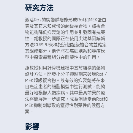
研究方法
激活Ras的突變腫瘤能形成Raf和MEK蛋白
質及其它未知成份的超級複合物。該複合
物能夠降低抑製劑的作用並引發固有抗藥
性。胡教授的團隊正在使用尖端基因編輯
方法CRISPR來標記這個超級複合物並確定
其組成部分。他們將在癌細胞系和腫瘤模
型中探索每種組分在耐藥性中的作用。
胡教授利用計算機建模中基於結構的藥物
設計方法，開發小分子抑製劑來破壞Raf /
MEK超級複合物。最有效的抑製劑將在來
自癌症患者的細胞模型中進行測試，能夠
最好地模擬人類疾病。其中最具前景的療
法將開展進一步研究，成為消除當前Raf和
MEK抑制劑導致的獲得性耐藥性的候選方
案。
影響