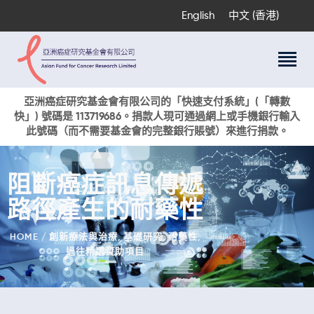
English
中文 (香港)
關於我們
亞洲癌症研究基金會有限公司的「快速支付系統」(「轉數
快」) 號碼是 113719686。捐款人現可通過網上或手機銀行輸入
科研項目
此號碼（而不需要基金會的完整銀行賬號）來進行捐款。
癌症資訊
活動與獎項
阻斷癌症訊息傳遞
新聞
路徑產生的耐藥性
捐款支持
現在捐贈
HOME
創新療法與治療
,
基礎研究
,
耐藥性
,
過往精選資助項目