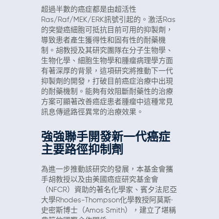
超過半數的癌症都是由超活性
Ras/Raf/MEK/ERK訊號引起的。激活Ras
的突變癌細胞可抵抗目前可用的抑製劑，
導致患者產生獲得性和固有性的耐藥機
制。胡教授及其研究團隊在分子生物學、
生物化學、細胞生物學和腫瘤病理學方面
有著深厚的背景，這項研究將推動下一代
抑製劑的開發，打破目前癌症治療中出現
的耐藥機制。能夠有效阻斷耐藥性的治療
方案可顯著改善癌症患者腫瘤中這種常見
訊息傳遞路徑異常的治療效果。
強強聯手開發新一代癌症
主要路徑抑制劑
為進一步推動該研究的發展，本基金會攜
手胡教授以及由美國癌症研究基金會
（NFCR）資助的著名化學家、賓夕法尼亞
大學Rhodes-Thompson化學教授阿莫斯·
史密斯博士（Amos Smith），建立了堪稱