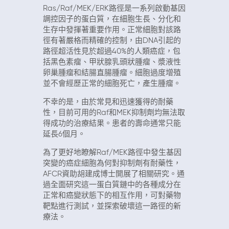
Ras/Raf/MEK/ERK路徑是一系列啟動基因
調控因子的蛋白質，在細胞生長、分化和
生存中發揮著重要作用。正常細胞對該路
徑有著嚴格而精確的控制，由DNA引起的
路徑超活性見於超過40%的人類癌症，包
括黑色素瘤、甲狀腺乳頭狀腫瘤、漿液性
卵巢腫瘤和結腸直腸腫瘤。細胞過度增殖
並不會經歷正常的細胞死亡，產生腫瘤。
不幸的是，由於常見和迅速獲得的耐藥
性，目前可用的Raf和MEK抑制劑均無法取
得成功的治療結果。患者的壽命通常只能
延長6個月。
為了更好地瞭解Raf/MEK路徑中發生基因
突變的癌症細胞為何對抑制劑有耐藥性，
AFCR資助胡建成博士開展了相關研究。通
過全面研究這一蛋白質鏈中的各種成分在
正常和癌變狀態下的相互作用，可對藥物
靶點進行測試，並探索破壞這一路徑的新
療法。