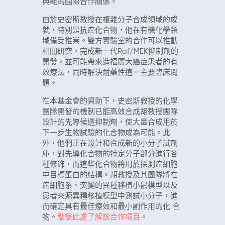
典範的國際合作關係。
由於史密斯教授在複雜分子合成領域的成
就，特別是抗癌化合物，他在有機化學領
域備受推崇。雙方實驗室的合作可以推動
相關研究，完成新一代Raf/MEK抑制劑的
開發，並可能帶來造福廣大癌症患者的有
效療法，同時解決耐藥性這一主要臨床問
題。
在本基金會的資助下，史密斯教授的化學
團隊開發的機制已能高效合成胡教授團隊
設計的先導候選抑制劑，使大量合成用於
下一步生物試驗的化合物成為可能。此
外，他們正在設計和合成新的小分子試劑
庫，對先導化合物的特定分子部分進行各
種修飾，而這些化合物將用於探測癌細胞
中目標蛋白的結構。胡教授及其團隊將在
癌細胞系、突變的異種移植小鼠模型以及
患者來源異種移植模型中測試小分子，進
而確定具有最佳療效和最小副作用的化 合
物。
點擊此處了解該合作項目
。