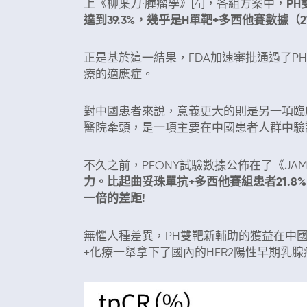
上《柳葉刀·腫瘤學》[4]，各組方案中，
P
達到39.3%，幾乎是H單靶+多西他賽數據（2
正是基於這一結果，FDA加速審批通過了PH
療的適應症。
對中國患者來說，意義更大的則是另一項臨床試
醫院牽頭，是一項主要在中國患者人群中驗
不久之前，PEONY試驗數據公佈在了《JAM
力。比起曲妥珠單抗+多西他賽組患者21.8%
一倍的差距!
無懼人種差異，PH雙靶新輔助的獲益在中
+化療一舉拿下了國內的HER2陽性早期乳