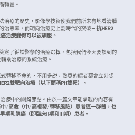
漸轉變。
法治癒的歷史，影像學技術使我們前所未有地看清腫
的治愈率，而靶向治療史上劃時代的突破—
抗HER2
腺癌治療變得可以被馴服。
奠定了循證醫學的治療選擇，包括我們今天要談到的
術後輔助治療的系統治療。
輪範式轉移革命的，不用多說，熟悉的讀者都會立刻想
ER2雙靶向治療（以下簡稱PH雙靶）
。
統治療中的關鍵節點。由於一篇文章能承載的內容有
癌中/高危（中/高複發/轉移風險）患者這一群體，也
早期乳腺癌（即臨床II期和III期）患者。