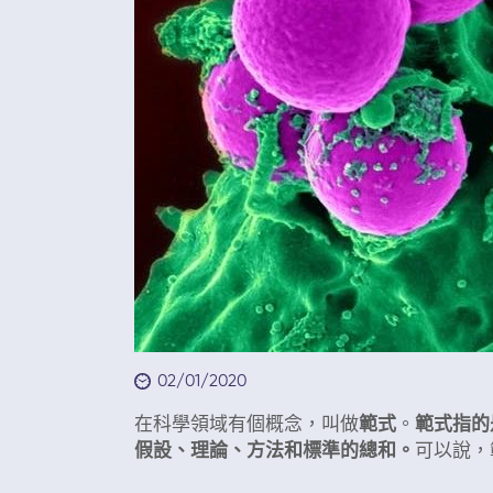
02/01/2020
在科學領域有個概念，叫做
範式
。
範式指的
假設、理論、方法和標準的總和。
可以說，