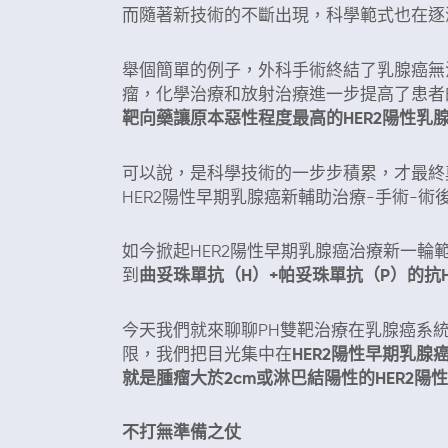
而隨著新技術的不斷出現，科學範式也在逐
舉個簡單的例子，外科手術終結了乳腺癌無
瘤，化學治療和放射治療進一步提高了患者
靶向藥讓原本惡性程度最高的HER2陽性乳
可以說，是科學技術的一步步積累，才最終
HER2陽性早期乳腺癌新輔助治療-手術-
如今掀起HER2陽性早期乳腺癌治療新一
到
曲妥珠單抗（H）+帕妥珠單抗（P）的抗H
今天我們就來聊聊PH雙靶治療在乳腺癌系
限，我們把目光集中在
HER2陽性早期乳腺
就是腫瘤大於2cm或淋巴結陽性的HER2陽性
不打無準備之仗