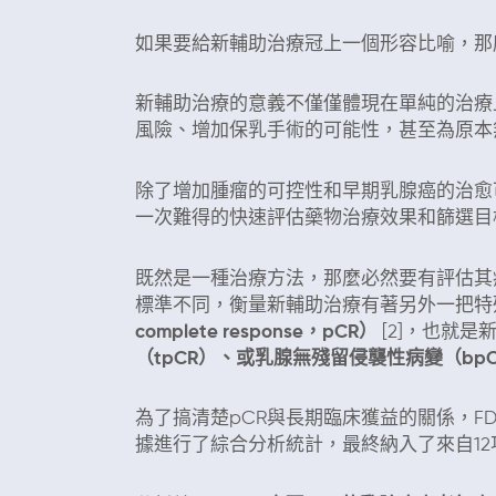
如果要給新輔助治療冠上一個形容比喻，那
新輔助治療的意義不僅僅體現在單純的治療
風險、增加保乳手術的可能性，甚至為原本
除了增加腫瘤的可控性和早期乳腺癌的治愈
一次難得的快速評估藥物治療效果和篩選目標
既然是一種治療方法，那麼必然要有評估其療
標準不同，衡量新輔助治療有著另外一把特
complete response，pCR）
[2]，也就是
（tpCR）、或乳腺無殘留侵襲性病變（b
為了搞清楚pCR與長期臨床獲益的關係，FD
據進行了綜合分析統計，最終納入了來自12項