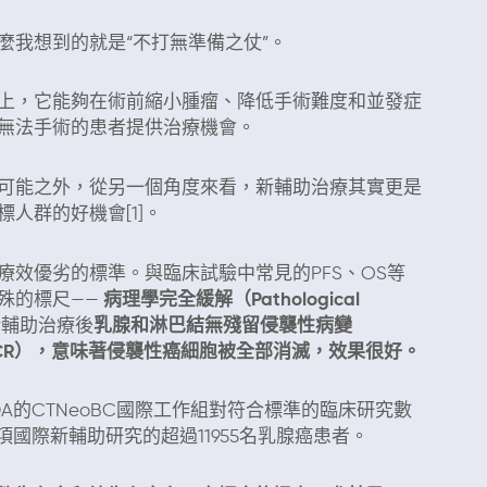
麼我想到的就是“不打無準備之仗”。
上，它能夠在術前縮小腫瘤、降低手術難度和並發症
無法手術的患者提供治療機會。
可能之外，從另一個角度來看，新輔助治療其實更是
人群的好機會[1]。
效優劣的標準。與臨床試驗中常見的PFS、OS等
殊的標尺——
病理學完全緩解（Pathological
新輔助治療後
乳腺和淋巴結無殘留侵襲性病變
pCR），意味著侵襲性癌細胞被全部消滅，效果很好。
A的CTNeoBC國際工作組對符合標準的臨床研究數
國際新輔助研究的超過11955名乳腺癌患者。