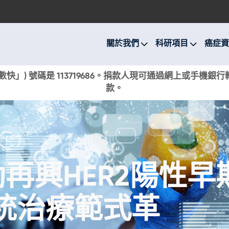
關於我們
科研項目
關於我們
科研項目
癌症資
癌症資訊
快」) 號碼是 113719686。捐款人現可通過網上或手機
款。
活動與獎項
新聞
捐款支持
再興HER2陽性早
現在捐贈
統治療範式革