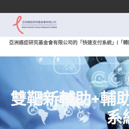
亞洲癌症研究基金會有限公司的「快速支付系統」(「轉數
雙靶新輔助+輔助
系