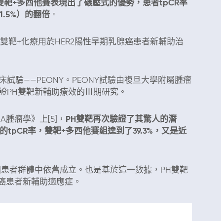
H雙靶+多西他賽表現出了碾壓式的優勢，患者tpCR率
1.5%）的翻倍
。
雙靶+化療用於HER2陽性早期乳腺癌患者新輔助治
驗——PEONY。PEONY試驗由複旦大學附屬腫瘤
證PH雙靶新輔助療效的Ⅲ期研究。
A腫瘤學》上[5]，
PH雙靶再次驗證了其驚人的潛
的tpCR率，雙靶+多西他賽組達到了39.3%，又是近
國患者群體中依舊成立。也是基於這一數據，PH雙靶
腺癌患者新輔助適應症。