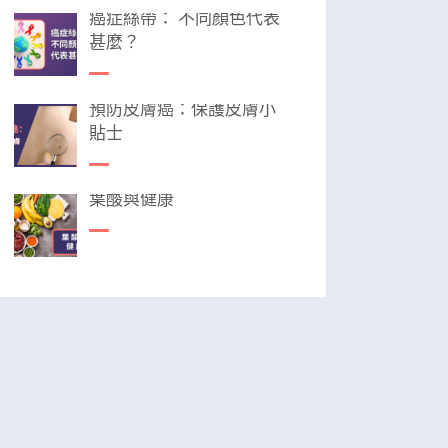
癌症絲帶： 不同顏色代表
甚麼？
預防皮膚癌：保護皮膚小
貼士
葉酸與健康