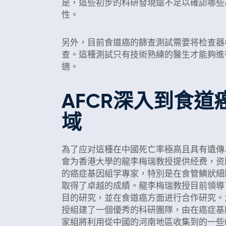
是，這些初步的科研發現還不足以確認哪些
性。
另外，目前食道癌的篩查測試需要将检查器
查。這種測試只有技術熟練的醫生才能夠進
適。
AFCR深入到食
域
為了应对這種在中國死亡率極高且具有遺傳
會为香港大學的龍李梅瑞教授提供经费，资
的癌症基因組学專家，特別是在食管鱗狀細
取得了卓越的成績。龍李梅瑞教授目前領導
目的研究，並在食道癌方面进行合作研究。
授組建了一個優秀的科研團隊，由在癌症基
家組將利用從中國的河南地區收集到的一些