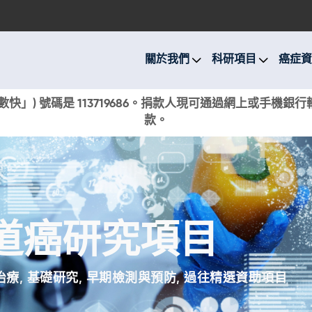
關於我們
科研項目
關於我們
科研項目
癌症資
癌症資訊
快」) 號碼是 113719686。捐款人現可通過網上或手機
款。
活動與獎項
新聞
捐款支持
道癌研究項目
現在捐贈
治療
,
基礎研究
,
早期檢測與預防
,
過往精選資助項目