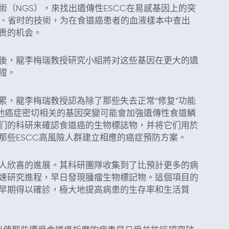
（NGS），來找出遺傳性ESCC在易感基因上的突
效、省时的技術，为在食道癌患者的血液樣本中查出
贵的机会。
後，龍李梅瑞教授研究小組將对这些基因在更大的遺
證。
累，龍李梅瑞教授認為除了那些失去正常“修复”功能
其他癌症密切相关的基因突變可能會加強遺傳性食道鱗
们的科研来確認食道癌的生物標誌物，并将它们用於
那些ESCC高風險人群建立相應的癌症預防方案。
人欣喜的進展。其科研團隊收集到了比預計更多的病
速研究進程，早日發現腫瘤生物標記物。這個項目的
早期得以確診，極大地提高病患的生存率和生活質