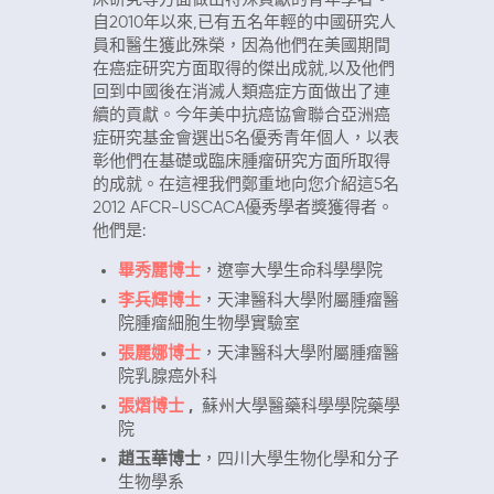
自2010年以來,已有五名年輕的中國研究人
員和醫生獲此殊榮，因為他們在美國期間
在癌症研究方面取得的傑出成​​就,以及他們
回到中國後在消滅人類癌症方面做出了連
續的貢獻。今年美中抗癌協會聯合亞洲癌
症研究基金會選出5名優秀青年個人，以表
彰他們在基礎或臨床腫瘤研究方面所取得
的成就。在這裡我們鄭重地向您介紹這5名
2012 AFCR-USCACA優秀學者獎獲得者。
他們是:
畢秀麗博士
，遼寧大學生命科學學院
李兵輝博士
，天津醫科大學附屬腫瘤醫
院腫瘤細胞生物學實驗室
張麗娜博士
，天津醫科大學附屬腫瘤醫
院乳腺癌外科
張熠博士
,
蘇州大學醫藥科學學院藥學
院
趙玉華博士
，四川大學生物化學和分子
生物學系