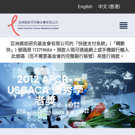
English
中文 (香港)
關於我們
亞洲癌症研究基金會有限公司的「快速支付系統」(「轉數
快」) 號碼是 113719686。捐款人現可通過網上或手機銀行輸入
科研項目
此號碼（而不需要基金會的完整銀行賬號）來進行捐款。
癌症資訊
活動與獎項
2012 AFCR-
新聞
USCACA 優秀學
捐款支持
現在捐贈
者獎
HOME
AFCR USCACA 新闻