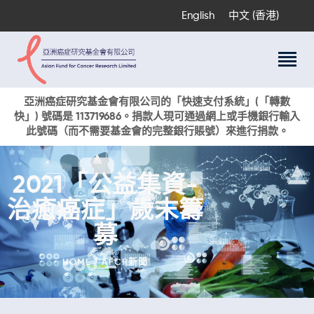
English
中文 (香港)
關於我們
亞洲癌症研究基金會有限公司的「快速支付系統」(「轉數
快」) 號碼是 113719686。捐款人現可通過網上或手機銀行輸入
科研項目
此號碼（而不需要基金會的完整銀行賬號）來進行捐款。
癌症資訊
活動與獎項
2021「公益集資-
新聞
治癒癌症」歲末籌
捐款支持
現在捐贈
募
HOME
AFCR新聞