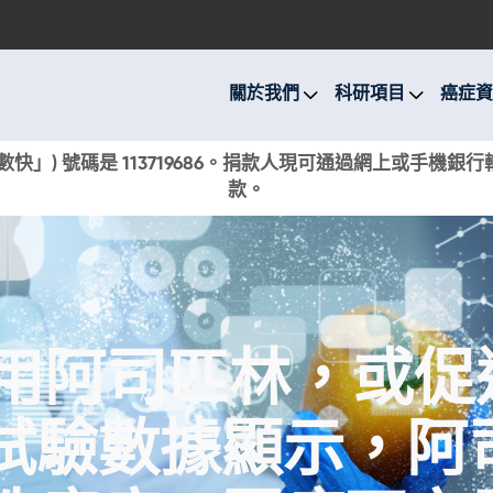
關於我們
科研項目
關於我們
科研項目
癌症資
癌症資訊
快」) 號碼是 113719686。捐款人現可通過網上或手機
款。
活動與獎項
新聞
捐款支持
服用阿司匹林，或
現在捐贈
試驗數據顯示，阿