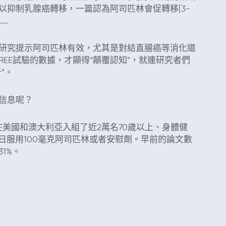
以抑制乳腺癌轉移，一篇認為阿司匹林會促轉移[3-
…
究提示阿司匹林有效，尤其是對結直腸癌等消化道
SPREE試驗的數據，才顯得“顛覆認知”，就連研究者們
”。
信息呢？
美國和澳大利亞入組了近2萬名70歲以上、身體健
每日服用100毫克阿司匹林或者安慰劑。早前的論文數
1%。