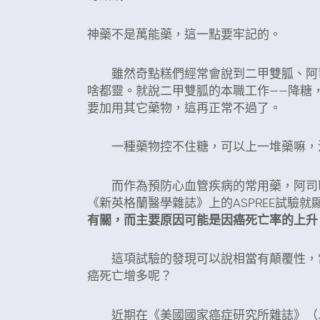
神藥不是萬能藥，這一點要牢記的。
雖然奇點糕們經常會說到二甲雙胍、阿司
啥都靈。就說二甲雙胍的本職工作——降糖
要加用其它藥物，這再正常不過了。
一種藥物控不住糖，可以上一堆藥嘛，
而作為預防心血管疾病的常用藥，阿司匹林
《新英格蘭醫學雜誌》上的ASPREE試驗就
有關，而主要原因可能是因癌死亡率的上升
這項試驗的發現可以說相當有顛覆性，當
癌死亡增多呢？
近期在《美國國家癌症研究所雜誌》（JNC