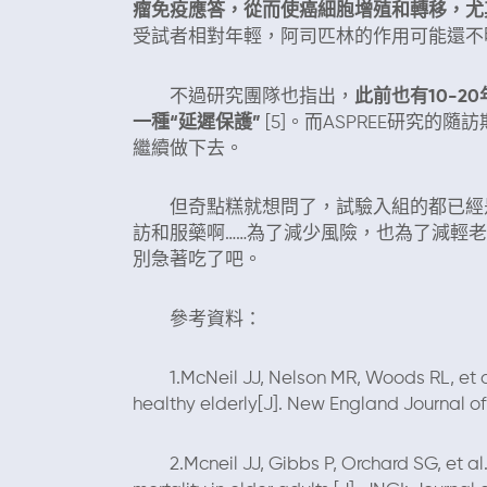
瘤免疫應答，從而使癌細胞增殖和轉移，尤
受試者相對年輕，阿司匹林的作用可能還不
不過研究團隊也指出，
此前也有10-
一種“延遲保護”
[5]。而ASPREE研究
繼續做下去。
但奇點糕就想問了，試驗入組的都已經是7
訪和服藥啊……為了減少風險，也為了減輕
別急著吃了吧。
參考資料：
1.McNeil JJ, Nelson MR, Woods RL, et al. E
healthy elderly[J]. New England Journal of 
2.Mcneil JJ, Gibbs P, Orchard SG, et al. 