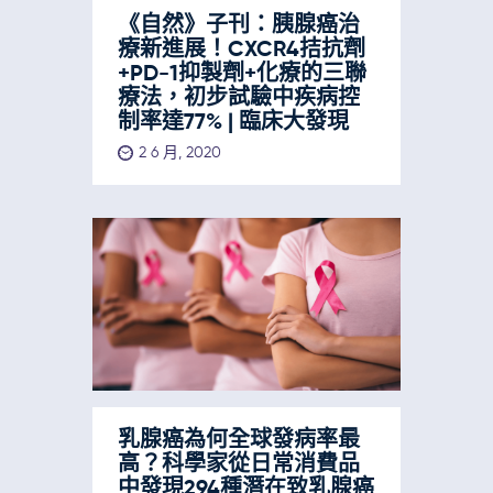
《自然》子刊：胰腺癌治
療新進展！CXCR4拮抗劑
+PD-1抑製劑+化療的三聯
療法，初步試驗中疾病控
制率達77% | 臨床大發現
2 6 月, 2020
乳腺癌為何全球發病率最
高？科學家從日常消費品
中發現294種潛在致乳腺癌