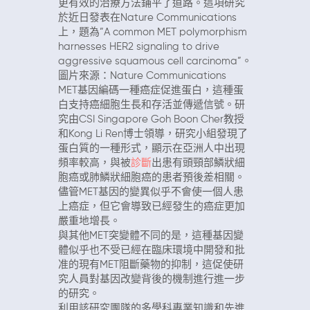
更有效的治療方法鋪平了道路。這項研究
於近日發表在Nature Communications
上，題為”A common MET polymorphism
harnesses HER2 signaling to drive
aggressive squamous cell carcinoma”。
圖片來源：Nature Communications
MET基因編碼一種癌症促進蛋白，這種蛋
白支持癌細胞生長和存活並傳遞信號。研
究由CSI Singapore Goh Boon Cher教授
和Kong Li Ren博士領導，研究小組發現了
蛋白質的一種形式，顯示在亞洲人中出現
頻率較高，與被
診斷
出患有頭頸部鱗狀細
胞癌或肺鱗狀細胞癌的患者預後差相關。
儘管MET基因的變異似乎不會使一個人患
上癌症，但它會導致已經發生的癌症更加
嚴重地增長。
與其他MET突變體不同的是，這種基因變
體似乎也不受已經在臨床環境中開發和批
准的現有MET阻斷藥物的抑制，這促使研
究人員對基因改變背後的機制進行進一步
的研究。
利用該研究團隊的多學科專業知識和先進