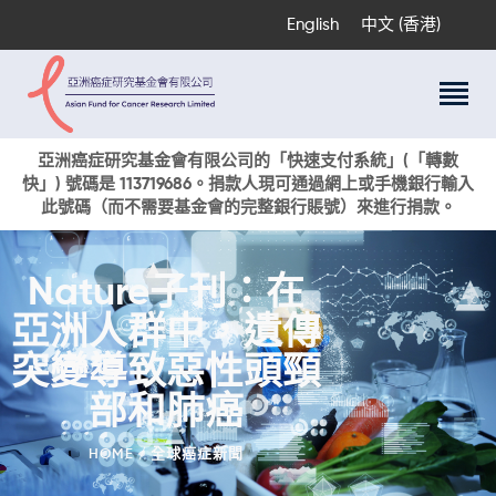
English
中文 (香港)
關於我們
亞洲癌症研究基金會有限公司的「快速支付系統」(「轉數
快」) 號碼是 113719686。捐款人現可通過網上或手機銀行輸入
科研項目
此號碼（而不需要基金會的完整銀行賬號）來進行捐款。
癌症資訊
活動與獎項
Nature子刊：在
新聞
亞洲人群中，遺傳
捐款支持
現在捐贈
突變導致惡性頭頸
部和肺癌
HOME
全球癌症新聞