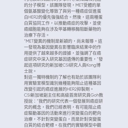
的分子模型，該團隊發現，MET受體的單
個氨基酸變化導致了與另一種癌症促進蛋
白HER2的優先強強結合。然後，這兩種蛋
白質協同工作，以推動癌症的攻擊，並使
癌細胞能夠在涉及甲基轉移酶阻斷藥物的
治療下存活。
“MET變異的機制是新穎的，尚未報導。這
一發現為基因變異在影響臨床結果中的作
用提供了越來越多的證據，並強調了在癌
症研究中深入研究基因遺傳的重要性，”發
起這項研究的新加坡CSI研究人員Kong博
士說。
對這一獨特機制的了解也有助於該團隊利
用實驗室模型識別幾種能夠阻止這種基因
改變引起的癌症進展的HER2抑製劑。
CSI新加坡副主任和高級首席研究員Goh教
授說：”我們的研究代表一個發展到癌症研
究的概念，我們已經表明，有可能阻止癌
症驅動基因的活動來進行突變蛋白的靶向
治療，不針對突變蛋白，而是針對突變蛋
白質的結合靶標。在我們的實驗模型中觀