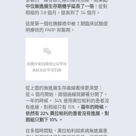
患者的一線含鉑化療的維持治療，結果
把
中位無進展生存期幾乎延長了一倍
！從對
照組的
3.8
個月，提高到了
7.4
個月。
這是第一個在胰腺癌中被
3
期臨床試驗證
明療效的
PARP
抑製劑。
從上面的無進展生存曲線看得更清楚：
從
4
個月開始，兩個曲線就顯著分開了。
一年的時候，
34%
使用奧拉帕利的患者沒
有進展，對照組只有
15%
。
兩年的時候，
依然有
22%
奧拉帕利的患者沒有進展，對
照組只剩下
10%
。
在多個時間點，奧拉帕利組疾病無進展患