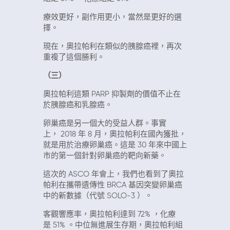
療效更好，副作用更小，當然是更好的選
擇。
現在，奧拉帕利在類似的胰腺癌裡，再次
重複了這個勝利。
（三）
奧拉帕利這類
PARP
抑製劑的價值不止在
於胰腺癌和乳腺癌。
卵巢癌是另一個大的受益人群。事實
上，
2018
年
8
月，奧拉帕利在國內獲批，
就是用於治療卵巢癌。這是
30
年來中國上
市的第一個針對卵巢癌的靶向新藥。
這次的
ASCO
年會上，我們也看到了奧拉
帕利在攜帶遺傳性
BRCA
基因突變卵巢癌
中的新數據（代號
SOLO-3
）。
客觀響應率，奧拉帕利達到
72%
，化療
是
51%
。中位無進展生存期，奧拉帕利組