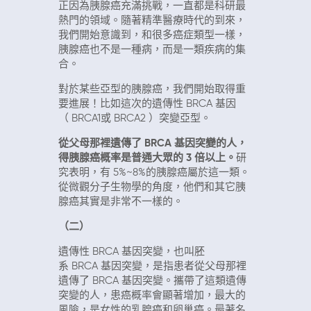
正因為胰腺癌充滿挑戰，一直都是科研最
熱門的領域。隨著精準醫療時代的到來，
我們開始意識到，和很多癌症類型一樣，
胰腺癌也不是一種病，而是一類疾病的集
合。
對於某些亞型的胰腺癌，我們開始取得重
要進展！比如這次的遺傳性
BRCA
基因
（
BRCA1
或
BRCA2
）突變亞型。
從父母那裡遺傳了
BRCA
基因突變的人，
得胰腺癌概率是普通大眾的
3
倍以上。
研
究表明，有
5%~8%
的胰腺癌屬於這一類。
從微觀分子生物學的角度，他們和其它胰
腺癌其實是非常不一樣的。
（二）
遺傳性
BRCA
基因突變，也叫胚
系
BRCA
基因突變，是指患者從父母那裡
遺傳了
BRCA
基因突變。攜帶了這類遺傳
突變的人，患癌概率會顯著增加，最大的
風險，是女性的乳腺癌和卵巢癌。最著名