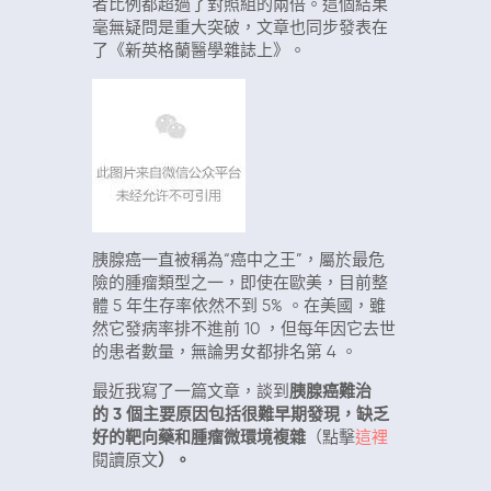
者比例都超過了對照組的兩倍。這個結果
毫無疑問是重大突破，文章也同步發表在
了《新英格蘭醫學雜誌上》。
胰腺癌一直被稱為“癌中之王”，屬於最危
險的腫瘤類型之一，即使在歐美，目前整
體
5
年生存率依然不到
5%
。在美國，雖
然它發病率排不進前
10
，但每年因它去世
的患者數量，無論男女都排名第
4
。
最近我寫了一篇文章，談到
胰腺癌難治
的
3
個主要原因包括很難早期發現，缺乏
好的靶向藥和腫瘤微環境複雜
（點擊
這裡
閱讀原文
）
。