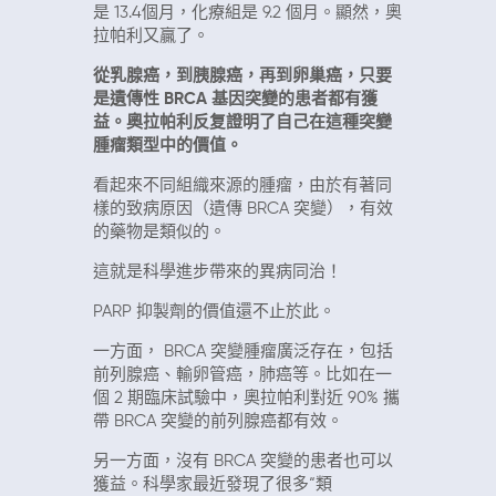
是
13.4
個月，化療組是
9.2
個月。顯然，奧
拉帕利又贏了。
從乳腺癌，到胰腺癌，再到卵巢癌，只要
是遺傳性
BRCA
基因突變的患者都有獲
益。奧拉帕利反复證明了自己在這種突變
腫瘤類型中的價值。
看起來不同組織來源的腫瘤，由於有著同
樣的致病原因（遺傳
BRCA
突變），有效
的藥物是類似的。
這就是科學進步帶來的異病同治！
PARP
抑製劑的價值還不止於此。
一方面，
BRCA
突變腫瘤廣泛存在，包括
前列腺癌、輸卵管癌，肺癌等。比如在一
個
2
期臨床試驗中，奧拉帕利對近
90%
攜
帶
BRCA
突變的前列腺癌都有效。
另一方面，沒有
BRCA
突變的患者也可以
獲益。科學家最近發現了很多“類