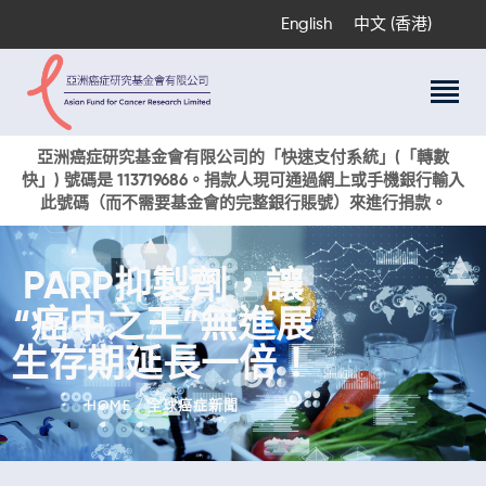
English
中文 (香港)
關於我們
亞洲癌症研究基金會有限公司的「快速支付系統」(「轉數
快」) 號碼是 113719686。捐款人現可通過網上或手機銀行輸入
科研項目
此號碼（而不需要基金會的完整銀行賬號）來進行捐款。
癌症資訊
活動與獎項
PARP抑製劑，讓
新聞
“癌中之王”無進展
捐款支持
現在捐贈
生存期延長一倍！
HOME
全球癌症新聞