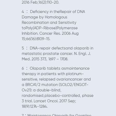
2016 Feb;16(2):110-20.
4
：
Deficiency in theRepair of DNA
Damage by Homologous
Recombination and Sensitivity
toPoly(ADP-Ribose)Polymerase
Inhibition. Cancer Res. 2006 Aug
15;66(16):8109-15.
5
：
DNA-repair defectsand olaparib in
metastatic prostate cancer. N. Engl. J.
Med. 2015 373, 1697
–
1708.
6
：
Olaparib tablets asmaintenance
therapy in patients with platinum-
sensitive, relapsed ovariancancer and
a BRCA1/2 mutation (SOLO2/ENGOT-
Ov21): a double-blind,
randomised,placebo-controlled, phase
3 trial. Lancet Oncol. 2017 Sep;
18(9):1274-1284.
7：
Maintenance Olaparib for Germline