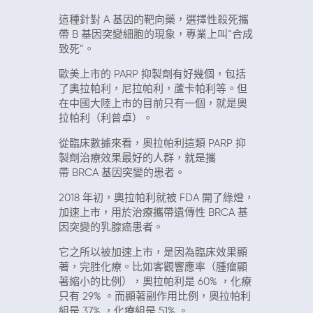
這種針對
A
基因的靶向藥，選擇性殺死攜
帶
B
基因突變細胞的現象，專業上叫“合成
致死”。
歐美上市的
PARP
抑製劑有好幾個，包括
了奧拉帕利，尼拉帕利，蘆卡帕利等。但
在中國大陸上市的目前只有一個，就是奧
拉帕利（利普卓）。
從臨床數據來看，奧拉帕利這類
PARP
抑
製劑治療效果最好的人群，就是攜
帶
BRCA
基因突變的患者。
2018
年初，奧拉帕利就被
FDA
開了綠燈，
加速上市，用於治療攜帶遺傳性
BRCA
基
因突變的乳腺癌患者。
它之所以被加速上市，是因為臨床效果顯
著，完胜化療。比如客觀響應率（腫瘤顯
著縮小的比例），奧拉帕利是
60%
，化療
只有
29%
。而顯著副作用比例，奧拉帕利
組是
37%
，化療組是
51%
。