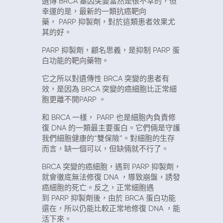
遺傳
BRCA
基因突變當然是很不幸的，但
幸運的是，最新的一類抗癌靶向
藥，
PARP
抑製劑，對於這類患者效果尤
其的好。
PARP
抑製劑，顧名思義，是抑制
PARP
蛋
白功能的靶向藥物。
它之所以對遺傳性
BRCA
突變的患者有
效，是因為
BRCA
突變的癌細胞比正常細
胞更離不開
PARP
。
和
BRCA
一樣，
PARP
也是細胞內負責修
復
DNA
的一類最主要蛋白。它們倆是守護
我們細胞健康的“雙保險”。對細胞的生存
而言，缺一個可以，但缺倆就不行了。
BRCA
突變的癌細胞，遇到
PARP
抑製劑，
就會徹底無法修復
DNA
，導致崩盤，誘發
癌細胞的死亡。反之，正常細胞遇
到
PARP
抑製劑後，由於
BRCA
蛋白功能
還在，所以仍能比較正常地修復
DNA
，能
活下來。