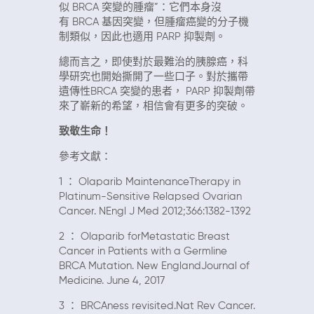
似
BRCA
突變的腫瘤”：它們本身沒
有
BRCA
基因突變，但腫瘤癌變的分子機
制類似，因此也適用
PARP
抑製劑。
總而言之，即使對於最難治的胰腺癌，科
學研究也開始撕開了一些口子。對於攜帶
遺傳性
BRCA
突變的患者，
PARP
抑製劑帶
來了嶄新的希望，
相信會有更多的突破。
致敬生命！
參考文獻：
1
：
Olaparib MaintenanceTherapy in
Platinum-Sensitive Relapsed Ovarian
Cancer. NEngl J Med 2012;366:1382-1392
2
：
Olaparib forMetastatic Breast
Cancer in Patients with a Germline
BRCA Mutation. New EnglandJournal of
Medicine. June 4, 2017
3
：
BRCAness revisited.Nat Rev Cancer.