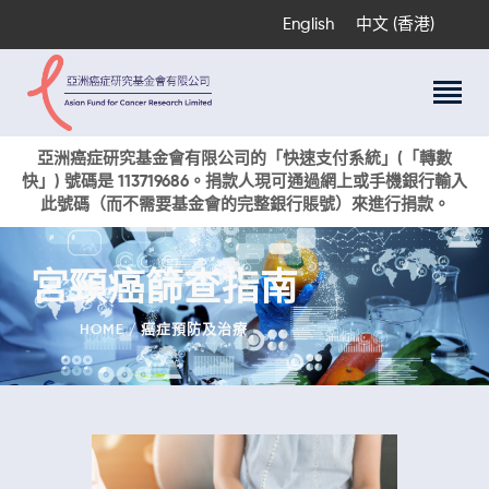
English
中文 (香港)
關於我們
亞洲癌症研究基金會有限公司的「快速支付系統」(「轉數
快」) 號碼是 113719686。捐款人現可通過網上或手機銀行輸入
科研項目
此號碼（而不需要基金會的完整銀行賬號）來進行捐款。
癌症資訊
活動與獎項
宮頸癌篩查指南
新聞
捐款支持
HOME
癌症預防及治療
現在捐贈