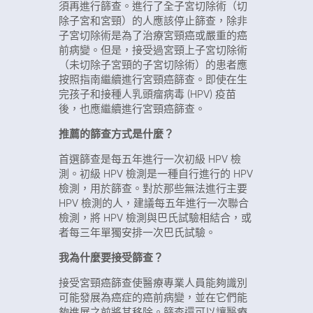
須再進行篩查。進行了全子宮切除術（切
除子宮和宮頸）的人應該停止篩查，除非
子宮切除術是為了治療宮頸癌或嚴重的癌
前病變。但是，接受過宮頸上子宮切除術
（未切除子宮頸的子宮切除術）的患者應
按照指南繼續進行宮頸癌篩查。即使在生
完孩子和接種人乳頭瘤病毒 (HPV) 疫苗
後，也應繼續進行宮頸癌篩查。
推薦的篩查方式是什麼？
首選篩查是每五年進行一次初級 HPV 檢
測。初級 HPV 檢測是一種自行進行的 HPV
檢測，用於篩查。對於那些無法進行主要
HPV 檢測的人，建議每五年進行一次聯合
檢測，將 HPV 檢測與巴氏試驗相結合，或
者每三年單獨安排一次巴氏試驗。
我為什麼要接受篩查？
接受宮頸癌篩查使醫療專業人員能夠識別
可能發展為癌症的癌前病變，並在它們能
夠進展之前將其移除。篩查還可以讓醫療