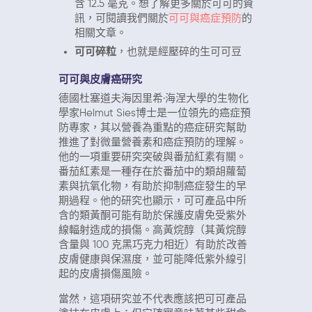
含 12.5 毫克。想了解更多關於可可的資
訊，可閱讀我們關於
可可與癌症預防
的
相關文章。
可可碎粒
，也就是經壓碎的生可可豆
可可與皮膚癌研究
德國杜塞道夫海因里希·海涅大學的生物化
學家Helmut Sies博士是一位領先的癌症預
防專家，其以營養為重點的癌症研究幫助
推進了對微量營養素和癌症預防的理解。
他的一項重要研究突破與番茄紅素有關。
番茄紅素是一種存在於番茄中的類胡蘿蔔
素與抗氧化物，有助於抑制癌症發生的早
期過程。他的研究也顯示，可可產品中所
含的類黃酮可能有助於保護皮膚免受紫外
線輻射造成的損傷。高黃烷醇（其黃烷醇
含量與 100 克黑巧克力相近）有助於改善
皮膚健康與保濕度，並可能降低紫外線引
起的皮膚損傷風險。
當然，這項研究並不代表應該把可可產品