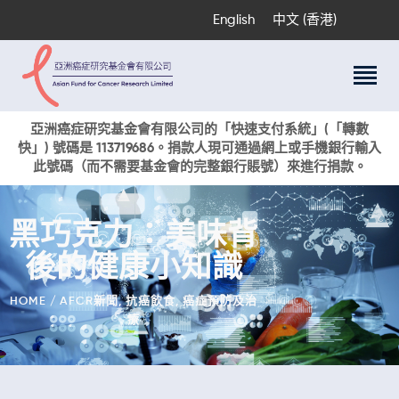
English
中文 (香港)
關於我們
亞洲癌症研究基金會有限公司的「快速支付系統」(「轉數
快」) 號碼是 113719686。捐款人現可通過網上或手機銀行輸入
科研項目
此號碼（而不需要基金會的完整銀行賬號）來進行捐款。
癌症資訊
活動與獎項
黑巧克力：美味背
新聞
後的健康小知識
捐款支持
現在捐贈
HOME
AFCR新聞
,
抗癌飲食
,
癌症預防及治
療