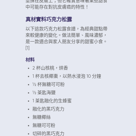
塗抹在皮膚上；但它確實意味著某些甜食
中可能存在對抗皮膚癌的特性！
真材實料巧克力松露
以下這款巧克力松露食譜，為經典甜點帶
來較健康的變化。做法簡單、風味濃郁，
是一款適合與家人朋友分享的甜蜜小食。
[1]
材料
2 杯山核桃，烘香
1 杯去核椰棗，以熱水浸泡 10 分鐘
½ 杯無糖可可粉
½ 茶匙海鹽
1 茶匙融化的生蜂蜜
融化的黑巧克力
無糖椰絲
無糖可可粉
切碎的黑巧克力