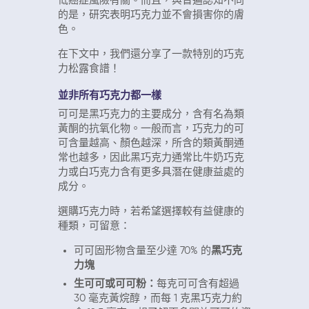
低癌症風險有關。
而且，與普遍認知不同
的是，研究表明巧克力並不會損害你的膚
色。
在下文中，我們還分享了一款特別的巧克
力松露食譜！
並非所有巧克力都一樣
可可是黑巧克力的主要成分，含有名為類
黃酮的抗氧化物。一般而言，巧克力的可
可含量越高、顏色越深，所含的類黃酮通
常也越多，因此黑巧克力通常比牛奶巧克
力或白巧克力含有更多具潛在健康益處的
成分。
選購巧克力時，若希望選擇較有益健康的
種類，可留意：
可可固形物含量至少達 70% 的
黑巧克
力塊
生可可或可可粉：
每克可可含有超過
30 毫克黃烷醇，而每 1 克黑巧克力約