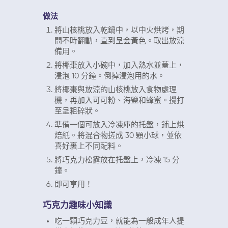
做法
將山核桃放入乾鍋中，以中火烘烤，期
間不時翻動，直到呈金黃色。取出放涼
備用。
將椰棗放入小碗中，加入熱水並蓋上，
浸泡 10 分鐘。倒掉浸泡用的水。
將椰棗與放涼的山核桃放入食物處理
機，再加入可可粉、海鹽和蜂蜜。攪打
至呈粗碎狀。
準備一個可放入冷凍庫的托盤，鋪上烘
焙紙。將混合物搓成 30 顆小球，並依
喜好裹上不同配料。
將巧克力松露放在托盤上，冷凍 15 分
鐘。
即可享用！
巧克力趣味小知識
吃一顆巧克力豆，就能為一般成年人提