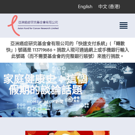
English
中文 (香港)
關於我們
亞洲癌症研究基金會有限公司的「快速支付系統」(「轉數
快」) 號碼是 113719686。捐款人現可通過網上或手機銀行輸入
科研項目
此號碼（而不需要基金會的完整銀行賬號）來進行捐款。
癌症資訊
活動與獎項
家庭健康史：這個
新聞
假期的談論話題
捐款支持
現在捐贈
HOME
AFCR新聞