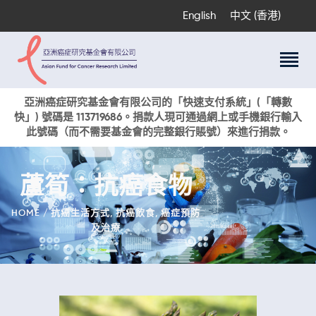
English
中文 (香港)
關於我們
亞洲癌症研究基金會有限公司的「快速支付系統」(「轉數
快」) 號碼是 113719686。捐款人現可通過網上或手機銀行輸入
科研項目
此號碼（而不需要基金會的完整銀行賬號）來進行捐款。
癌症資訊
活動與獎項
蘆筍：抗癌食物
新聞
捐款支持
HOME
抗癌生活方式
,
抗癌飲食
,
癌症預防
及治療
現在捐贈