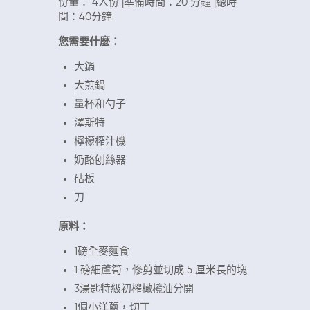
份量： 4人份 |準備時間：20 分鐘 |總時
間：40分鐘
您需要什麼：
大鍋
大煎鍋
量杯和勺子
澤斯特
檸檬榨汁機
奶酪刨絲器
砧板
刀
原料：
1磅全麥麵食
1 磅細蘆筍，修剪並切成 5 厘米長的塊
3湯匙特級初榨橄欖油分開
1個小洋蔥，切丁