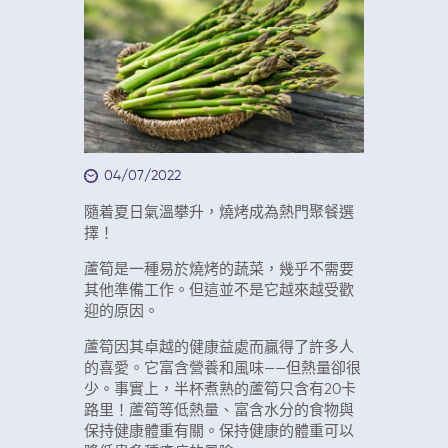
04/07/2022
隨着夏日氣溫攀升，燒烤成為熱門聚餐選
擇！
蘆筍是一種易於燒烤的蔬菜，幾乎不需要
其他準備工作。但這並不是它越來越受歡
迎的原因。
蘆筍因其卓越的健康益處而贏得了許多人
的喜愛。它富含營養和風味——但熱量卻很
少。事實上，半杯煮熟的蘆筍只含有20卡
路里！蘆筍等低熱量、富含水分的食物與
保持健康體重有關。保持健康的體重可以