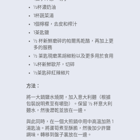
½杯濃奶油
1杯蔬菜湯
1個檸檬，去皮和榨汁
1茶匙鹽
½ 杯新鮮磨碎的帕爾馬乾酪，再加上更
多的服務
½ 茶匙現磨黑胡椒粉以及更多用於食用
¼杯新鮮歐芹，切碎
½茶匙碎紅辣椒片
方法：
將一大鍋鹽水燒開，加入意大利麵（根據
包裝說明煮至有嚼勁）。保留 ½ 杯意大利
麵水，然後瀝乾並放在一邊。
與此同時，在一個大煎鍋中用中高溫加熱 1
湯匙油。將蘆筍煮至酥脆，然後加少許鹽
調味。轉移到盤子裏放在一邊。