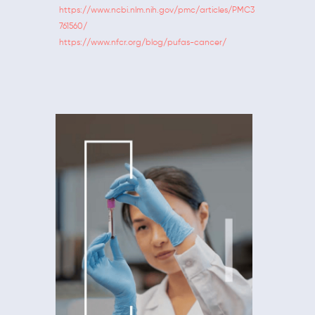
https://www.ncbi.nlm.nih.gov/pmc/articles/PMC3
761560/
https://www.nfcr.org/blog/pufas-cancer/