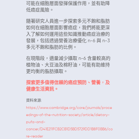
可能在細胞層面發揮保護作用，並有助降
低癌症風險。
隨著研究人員進一步探索多元不飽和脂肪
如何在細胞層面影響癌症，我們將能更深
入了解如何運用這些知識推動癌症治療的
發展，包括透過營養治療優化 n-6 與 n-3
多元不飽和脂肪的比例。
在現階段，適量減少攝取 n-6 含量較高的
植物油、大豆油及棉籽油，可能有助維持
更均衡的脂肪攝取。
探索更多值得信賴的癌症預防、營養
，
及
健康生活資訊。
資料來源:
https://www.cambridge.org/core/journals/proce
edings-of-the-nutrition-society/article/dietary-
pufa-and-
cancer/D41E211FCB2CB1D5BD5729DD1B8F0BB6/co
re-reader