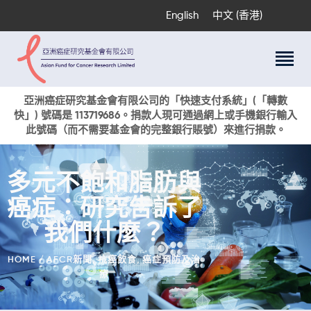
English
中文 (香港)
關於我們
亞洲癌症研究基金會有限公司的「快速支付系統」(「轉數
快」) 號碼是 113719686。捐款人現可通過網上或手機銀行輸入
科研項目
此號碼（而不需要基金會的完整銀行賬號）來進行捐款。
癌症資訊
活動與獎項
多元不飽和脂肪與
新聞
癌症：研究告訴了
捐款支持
現在捐贈
我們什麼？
HOME
AFCR新聞
,
抗癌飲食
,
癌症預防及治
療