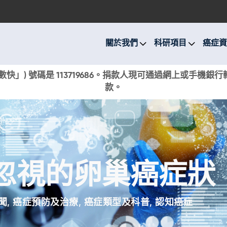
關於我們
科研項目
關於我們
科研項目
癌症資
癌症資訊
快」) 號碼是 113719686。捐款人現可通過網上或手機
款。
活動與獎項
新聞
捐款支持
忽視的卵巢癌症狀
現在捐贈
新聞
,
癌症預防及治療
,
癌症類型及科普
,
認知癌症