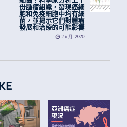
細菌！科學家分析上千
份腫瘤組織，發現癌細
胞和免疫細胞中均有細
菌，並揭示它們對腫瘤
發展和治療的可能影響
2 6 月, 2020
KE