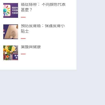
癌症絲帶： 不同顏色代表
甚麼？
預防皮膚癌：保護皮膚小
貼士
葉酸與健康