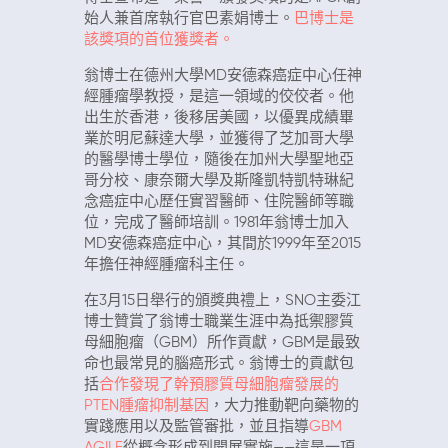
始人兼首席執行官巴素娟博士。
巴博士是
該獎項的首位獲獎者。
翁博士在德州大學MD安德森癌症中心任神
經腫瘤學教授，是這一領域的佼佼者。他
出生於香港，後移居美國，以優異成績畢
業於明尼蘇達大學，並獲得了芝加哥大學
的醫學博士學位，隨後在加州大學聖地亞
哥分校、康奈爾大學及斯隆凱特凱特琳紀
念癌症中心歷任實習醫師、住院醫師等職
位，完成了醫師培訓。1981年翁博士加入
MD安德森癌症中心，其間於1999年至2015
年擔任神經腫瘤科主任。
在3月15日舉行的頒獎典禮上，SNO主委江
博士贊賞了翁博士職業生涯中為抵禦膠質
母細胞瘤（GBM）所作貢獻，GBM是最致
命也最常見的腦癌形式。翁博士的貢獻包
括
合作發現了幹預膠質母細胞瘤發展的
PTEN腫瘤抑制基因
，大力推動靶向藥物的
實踐應用以及監管審批，並且指導
GBM
AGILE
從概念形成到開展實施——這是一項