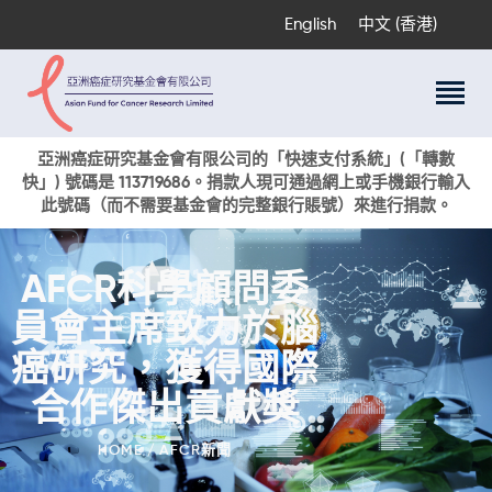
English
中文 (香港)
關於我們
亞洲癌症研究基金會有限公司的「快速支付系統」(「轉數
快」) 號碼是 113719686。捐款人現可通過網上或手機銀行輸入
科研項目
此號碼（而不需要基金會的完整銀行賬號）來進行捐款。
癌症資訊
活動與獎項
AFCR科學顧問委
新聞
員會主席致力於腦
捐款支持
現在捐贈
癌研究，獲得國際
合作傑出貢獻獎
HOME
AFCR新聞