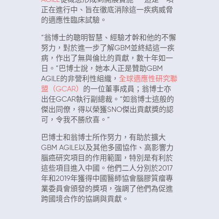
正在進行中、旨在徹底消除這一疾病威脅
的適應性臨床試驗。
“翁博士的聰明智慧、經驗才幹和他的不懈
努力，對於進一步了解GBM並終結這一疾
病，作出了無與倫比的貢獻，數十年如一
日。”巴博士說，她本人正是贊助GBM
AGILE的非營利性組織，
全球適應性研究聯
盟（GCAR）
的一位董事成員；翁博士亦
出任GCAR執行副總裁。“如翁博士這般的
傑出同僚，得以榮獲SNO傑出貢獻獎的認
可，令我不勝欣喜。”
巴博士和翁博士所作努力，有助於擴大
GBM AGILE以及其他多國協作、高影響力
腦癌研究項目的作用範圍，特別是有利於
這些項目進入中國。他們二人分別於2017
年和2019年獲得中國醫師協會腦膠質瘤專
業委員會頒發的獎項，強調了他們為促進
跨國境合作的協調與貢獻。