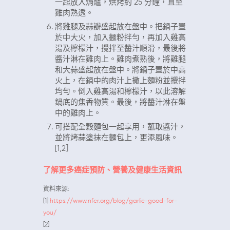
一起放入焗爐，烘烤約 25 分鐘，直至
雞肉熟透。
將雞腿及蒜瓣盛起放在盤中。把鍋子置
於中大火，加入麵粉拌勻，再加入雞高
湯及檸檬汁，攪拌至醬汁順滑，最後將
醬汁淋在雞肉上。雞肉煮熟後，將雞腿
和大蒜盛起放在盤中。將鍋子置於中高
火上，在鍋中的肉汁上撒上麵粉並攪拌
均勻。倒入雞高湯和檸檬汁，以此溶解
鍋底的焦香物質。最後，將醬汁淋在盤
中的雞肉上。
可搭配全穀麵包一起享用，蘸取醬汁，
並將烤蒜塗抹在麵包上，更添風味。
[1,2］
了解更多癌症預防、營養及健康生活資訊
資料來源:
[1]
https://www.nfcr.org/blog/garlic-good-for-
you/
[2]