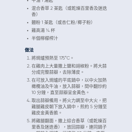
牛油 1 湯匙
混合香草 2 茶匙（或乾燥百里香及迷迭
香）
麵粉 1 茶匙（或杏仁粉/椰子粉）
雞高湯 ¼ 杯
半個檸檬榨汁
做法
將焗爐預熱至 175°C。
在雞肉上大量撒上鹽和胡椒粉。將大蒜
分成完整蒜瓣，去除薄皮。
在可放入焗爐的平底鍋中，以中火加熱
橄欖油及牛油，放入蒜瓣，間中翻炒約
10 分鐘，直至蒜瓣呈金黃色。
取出蒜瓣備用。將火力調至中大火，把
雞腿雞皮朝下放入鍋中，煎約 5 分鐘至
雞皮金黃香脆。
將雞腿翻面，撒上綜合香草（或乾燥百
里香及迷迭香），放回蒜瓣，連同鍋子