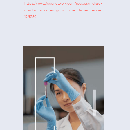
https://www.foodnetwork.com/recipes/melissa-
darabian/roasted-garlic-clove-chicken-recipe-
1925350