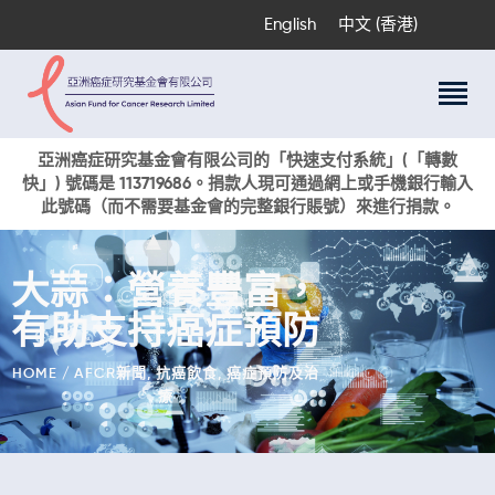
English
中文 (香港)
關於我們
亞洲癌症研究基金會有限公司的「快速支付系統」(「轉數
快」) 號碼是 113719686。捐款人現可通過網上或手機銀行輸入
科研項目
此號碼（而不需要基金會的完整銀行賬號）來進行捐款。
癌症資訊
活動與獎項
大蒜：營養豐富，
新聞
有助支持癌症預防
捐款支持
現在捐贈
HOME
AFCR新聞
,
抗癌飲食
,
癌症預防及治
療