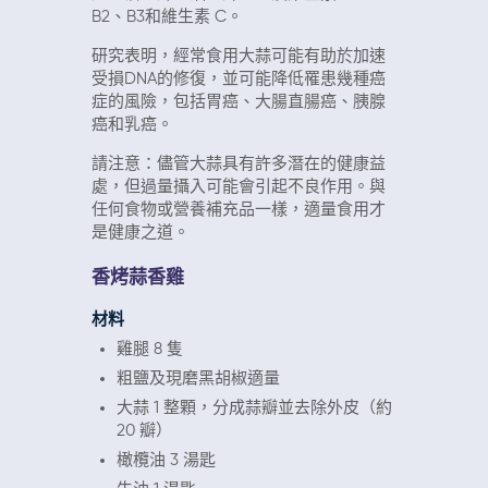
B2、B3和維生素 C。
研究表明，經常食用大蒜可能有助於加速
受損DNA的修復，並可能降低罹患幾種癌
症的風險，包括胃癌、大腸直腸癌、胰腺
癌和乳癌。
請注意：儘管大蒜具有許多潛在的健康益
處，但過量攝入可能會引起不良作用。與
任何食物或營養補充品一樣，適量食用才
是健康之道。
香烤蒜香雞
材料
雞腿 8 隻
粗鹽及現磨黑胡椒適量
大蒜 1 整顆，分成蒜瓣並去除外皮（約
20 瓣）
橄欖油 3 湯匙